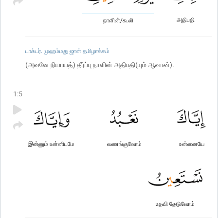
அதிபதி
நாளின்/கூலி
டாக்டர். முஹம்மது ஜான் தமிழாக்கம்
(அவனே நியாயத்) தீர்ப்பு நாளின் அதிபதி(யும் ஆவான்).
1
:
5
இன்னும் உன்னிடமே
வணங்குவோம்
உன்னையே
உதவி தேடுவோம்