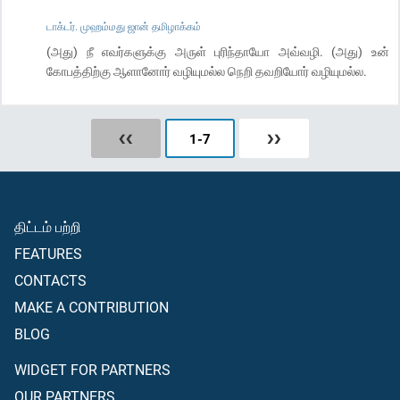
டாக்டர். முஹம்மது ஜான் தமிழாக்கம்
(அது) நீ எவர்களுக்கு அருள் புரிந்தாயோ அவ்வழி. (அது) உன்
கோபத்திற்கு ஆளானோர் வழியுமல்ல நெறி தவறியோர் வழியுமல்ல.
❮❮
1
-
7
❯❯
திட்டம் பற்றி
FEATURES
CONTACTS
MAKE A CONTRIBUTION
BLOG
WIDGET FOR PARTNERS
OUR PARTNERS