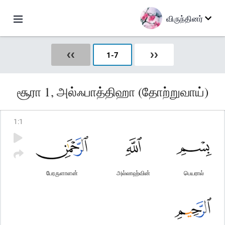
விருந்தினர்
❮❮
1
-
7
❯❯
சூரா 1, அல்ஃபாத்திஹா (தோற்றுவாய்)
1
:
1
பேரருளாளன்
அல்லாஹ்வின்
பெயரால்