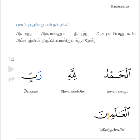
பேரன்பாளன்
டாக்டர். முஹம்மது ஜான் தமிழாக்கம்
அளவற்ற அருளாளனும், நிகரற்ற அன்புடையோனுமாகிய
அல்லாஹ்வின் திருப்பெயரால்(துவங்குகிறேன்)
1
:
2
இறைவன்
அல்லாஹ்விற்கே
எல்லாப் புகழும்
அகிலத்தார்களின்