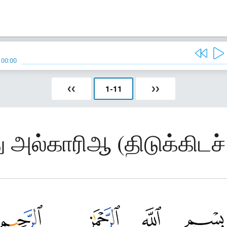
/
00:00
❮❮
1
-
11
❯❯
 அல்காரிஆ (திடுக்கிடச் ச