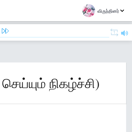
விருந்தினர்
ெய்யும் நிகழ்ச்சி)