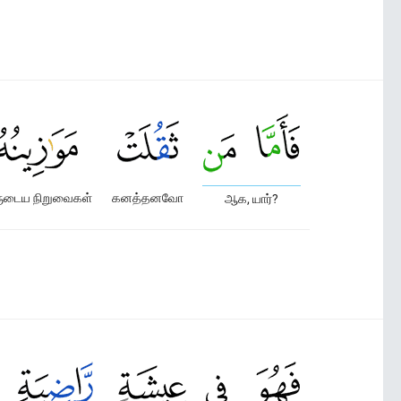
ுடைய நிறுவைகள்
கனத்தனவோ
ஆக, யார்?