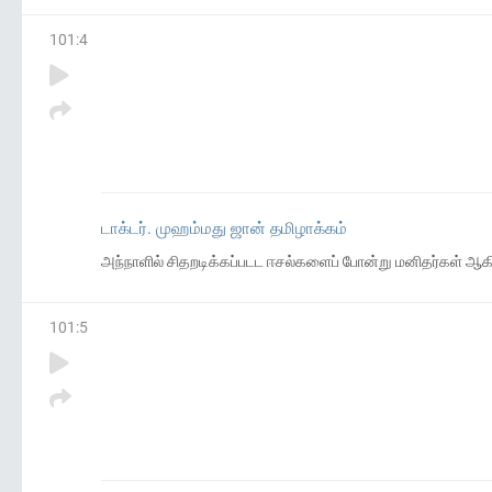
101
:
4
டாக்டர். முஹம்மது ஜான் தமிழாக்கம்
அந்நாளில் சிதறடிக்கப்படட ஈசல்களைப் போன்று மனிதர்கள் ஆகி
101
:
5