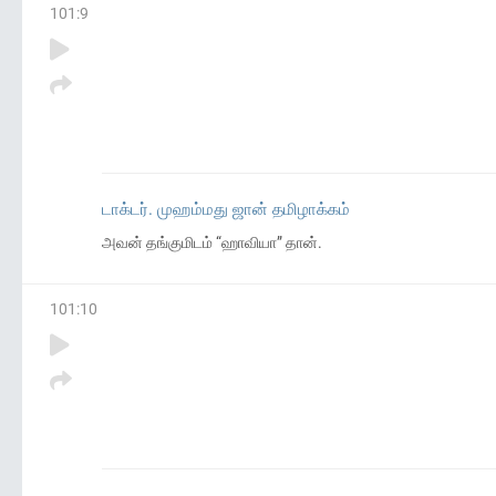
101
:
9
டாக்டர். முஹம்மது ஜான் தமிழாக்கம்
அவன் தங்குமிடம் “ஹாவியா” தான்.
101
:
10