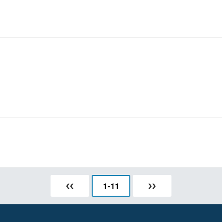
❮❮
1
-
11
❯❯