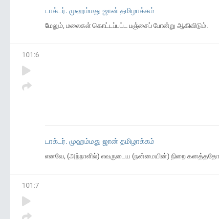
டாக்டர். முஹம்மது ஜான் தமிழாக்கம்
மேலும், மலைகள் கொட்டப்பட்ட பஞ்சைப் போன்று ஆகிவிடும்.
101
:
6
டாக்டர். முஹம்மது ஜான் தமிழாக்கம்
எனவே, (அந்நாளில்) எவருடைய (நன்மையின்) நிறை கனத்ததோ
101
:
7