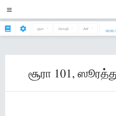
சூரா
அயாஹ்
Juz'
00:00
சூரா 101, ஸூரத்து