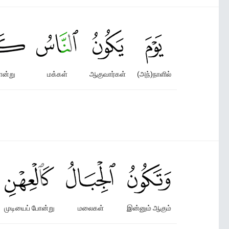
ோன்று
மக்கள்
ஆகுவார்கள்
(அந்)நாளில்
முடியைப் போன்று
மலைகள்
இன்னும் ஆகும்