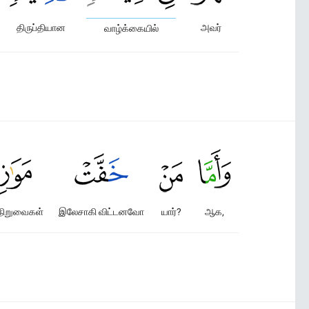
திருப்தியான
அவர்
வாழ்க்கையில்
ிறுவைகள்
இலேசாகி விட்டனவோ
யார்?
ஆக,