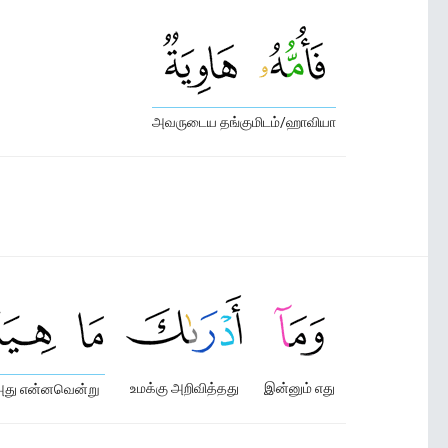
அவருடைய தங்குமிடம்/ஹாவியா
உமக்கு அறிவித்தது
இன்னும் எது
து என்னவென்று