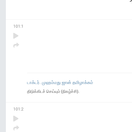
101
:
1
டாக்டர். முஹம்மது ஜான் தமிழாக்கம்
திடுக்கிடச் செய்யும் (நிகழ்ச்சி).
101
:
2