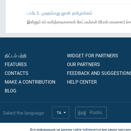
டாக்டர். முஹம்மது ஜான் தமிழாக்கம்
இன்னும் உம் வார்த்தைகளைக் கேட்பவர்கள் (போல் பாவனை) செய்
திட்டம் பற்றி
WIDGET FOR PARTNERS
FEATURES
OUR PARTNERS
CONTACTS
FEEDBACK AND SUGGESTION
MAKE A CONTRIBUTION
HELP CENTER
BLOG
Select the language:
TA
Radio
Вся информация на данном сайте публикуется вне рамок миссион