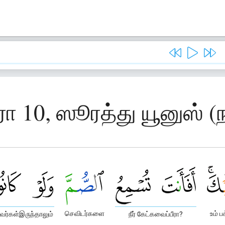
ரா 10, ஸூரத்து யூனுஸ் (ந
செவிடர்களை
உம் ப
வர்கள்இருந்தாலும்
நீர் கேட்கவைப்பீரா?