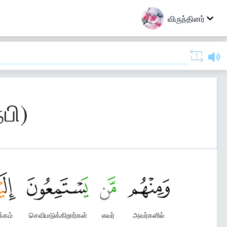
விருந்தினர்
பி)
க்கம்
செவிமடுக்கிறார்கள்
எவர்
அவர்களில்