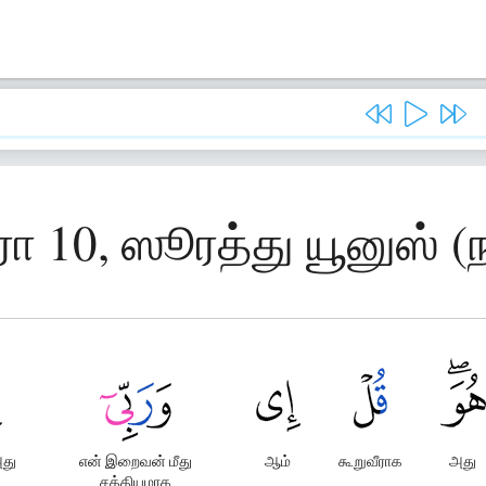
ரா 10, ஸூரத்து யூனுஸ் (ந
அது
என் இறைவன் மீது
ஆம்
கூறுவீராக
அது
சத்தியமாக