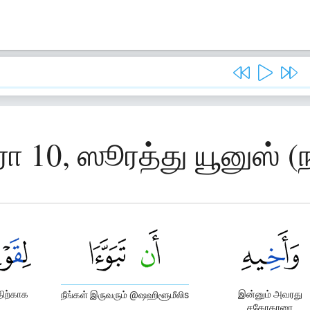
ரா 10, ஸூரத்து யூனுஸ் (ந
திற்காக
இன்னும் அவரது
நீங்கள் இருவரும் @ஷஹிளூமீலிs
சகோதரரை