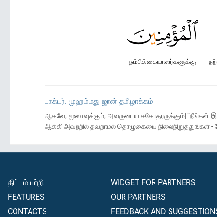
நம்பிக்கையாளர்களுக்கு
நற
டாக்டர். முஹம்மது ஜான் தமிழாக்கம்
ஆகவே, மூஸாவுக்கும், அவருடைய சகோதரருக்கும்| “நீங்கள் 
ஆக்கி அவற்றில் தவறாமல் தொழுகையை நிலைநிறுத்துங்கள் - மே
திட்டம் பற்றி
WIDGET FOR PARTNERS
FEATURES
OUR PARTNERS
CONTACTS
FEEDBACK AND SUGGESTION