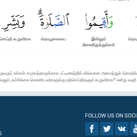
்செய்தி கூறுவீராக
தொழுகையை
இன்னும்
தொழ
நிலைநிறுத்துங்கள்
இருவரும் உங்கள் சமூகத்தாருக்காக பட்டிணத்தில் வீடுகளை அமைத்துக் கொட
லும், நம்பிக்கை கொண்டவர்களுக்கு நற்செய்திகளும் கூறுவீராக!” என்று வஹீ
FOLLOW US ON SOCI
S