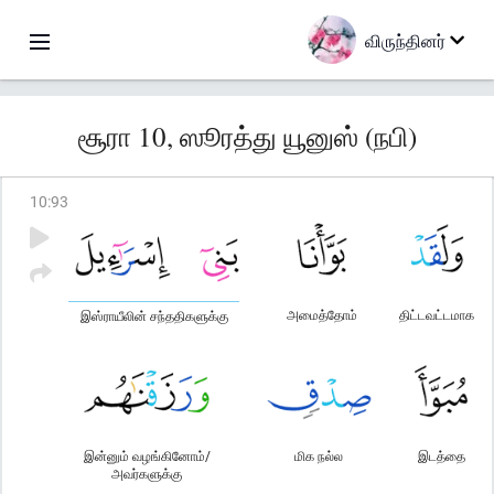
விருந்தினர்
சூரா 10, ஸூரத்து யூனுஸ் (நபி)
10
:
93
அமைத்தோம்
திட்டவட்டமாக
இஸ்ராயீலின் சந்ததிகளுக்கு
இன்னும் வழங்கினோம்/
மிக நல்ல
இடத்தை
அவர்களுக்கு