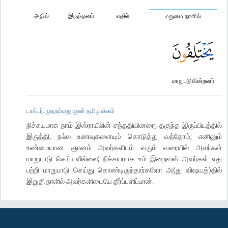
அதில்
இருந்தனர்
எதில்
மறுமை நாளில்
மாறுபடுகின்றனர்
டாக்டர். முஹம்மது ஜான் தமிழாக்கம்
நிச்சயமாக நாம் இஸ்ராயீலின் சந்ததியினரை, தகுந்த இருப்பிடத்தில்
இருத்தி, நல்ல உணவுகளையும் கொடுத்து வந்தோம்; எனினும்
உண்மையான ஞானம் அவர்களிடம் வரும் வரையில் அவர்கள்
மாறுபாடு செய்யவில்லை; நிச்சயமாக உம் இறைவன் அவர்கள் எது
பற்றி மாறுபாடு செய்து கொண்டிருந்தார்களோ அ(து விஷயத்)தில்
இறுதி நாளில் அவர்களிடையே தீர்ப்பளிப்பான்.