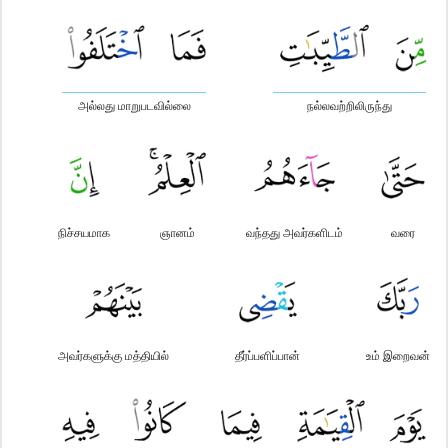
அல்லது மாறுபடவில்லை
நல்லவற்றிலிருந்து
நிச்சயமாக
ஞானம்
வந்தது அவர்களிடம்
வரை
அவர்களுக்கு மத்தியில்
தீர்ப்பளிப்பான்
உம் இறைவன்