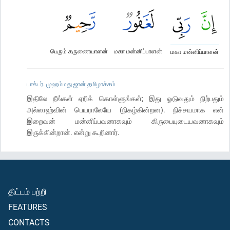
பெரும் கருணையாளன்
மகா மன்னிப்பாளன்
மகா மன்னிப்பாளன்
டாக்டர். முஹம்மது ஜான் தமிழாக்கம்
இதிலே நீங்கள் ஏறிக் கொள்ளுங்கள்; இது ஓடுவதும் நிற்பதும்
அல்லாஹ்வின் பெயராலேயே (நிகழ்கின்றன). நிச்சயமாக என்
இறைவன் மன்னிப்பவனாகவும் கிருபையுடையவனாகவும்
இருக்கின்றான். என்று கூறினார்.
திட்டம் பற்றி
FEATURES
CONTACTS