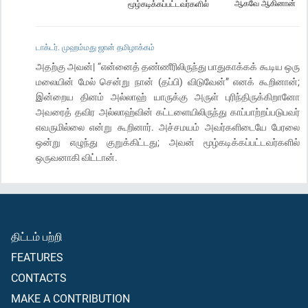
ஆகவே ஆகினான்
மூழ்கடிக்கப்பட்டவர்களில்
டாக்டர். முஹம்மது ஜான் தமிழாக்கம்
அதற்கு அவன்| “என்னைத் தண்ணீரிலிருந்து பாதுகாக்கக் கூடிய ஒரு
மலையின் மேல் சென்று நான் (தப்பி) விடுவேன்” எனக் கூறினான்;
இன்றைய தினம் அல்லாஹ் யாருக்கு அருள் புரிந்திருக்கிறானோ
அவரைத் தவிர அல்லாஹ்வின் கட்டளையிலிருந்து காப்பாற்றப்படுபவர்
எவருமில்லை என்று கூறினார். அச்சமயம் அவர்களிடையே பேரலை
ஒன்று எழுந்து குறுக்கிட்டது; அவன் மூழ்கடிக்கப்பட்டவர்களில்
ஒருவனாகி விட்டான்.
திட்டம் பற்றி
FEATURES
CONTACTS
MAKE A CONTRIBUTION