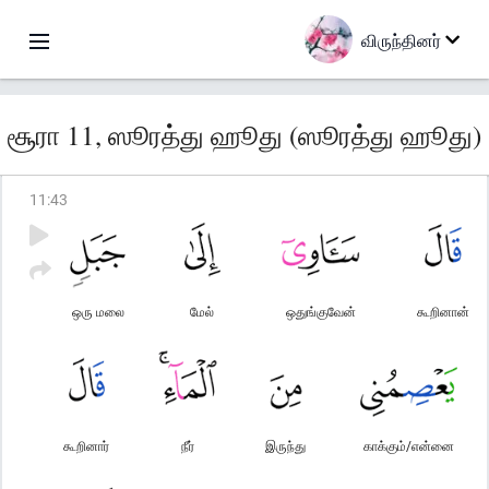
விருந்தினர்
சூரா 11, ஸூரத்து ஹூது (ஸூரத்து ஹூது)
11
:
43
ஒரு மலை
மேல்
ஒதுங்குவேன்
கூறினான்
கூறினார்
நீர்
இருந்து
காக்கும்/என்னை