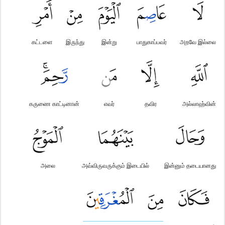
கட்டளை
இருந்து
இன்று
பாதுகாப்பவர்
அறவே இல்லை
கருணை காட்டினான்
எவர்
தவிர
அல்லாஹ்வின்
அலை
அவ்விருவருக்கும் இடையில்
இன்னும் தடையானது