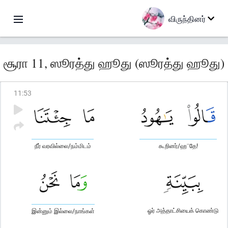
விருந்தினர்
சூரா 11, ஸூரத்து ஹூது (ஸூரத்து ஹூது)
11
:
53
நீர் வரவில்லை/நம்மிடம்
கூறினர்/ஹ¨தே!
ஓர் அத்தாட்சியைக் கொண்டு
இன்னும் இல்லை/நாங்கள்