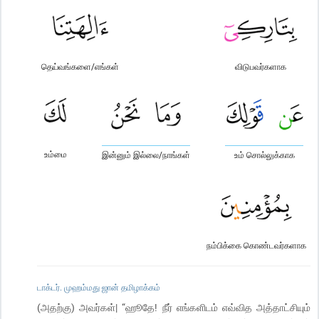
தெய்வங்களை/எங்கள்
விடுபவர்களாக
உம்மை
இன்னும் இல்லை/நாங்கள்
உம் சொல்லுக்காக
நம்பிக்கை கொண்டவர்களாக
டாக்டர். முஹம்மது ஜான் தமிழாக்கம்
(அதற்கு) அவர்கள்| “ஹூதே! நீர் எங்களிடம் எவ்வித அத்தாட்சியும்