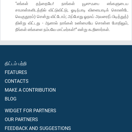
“எங்கள் தந்தையே! நாங்கள் யூஸுஃபை எங்களுடைய
சாமான்களிடத்தில் விட்டுவிட்டு, ஓடி(யாடி விளையாடிக் கொண்டே
வெகுதூரம்) சென்று விட்டோம்; அப்போது ஓநாய் அவரை(ப் பிடித்துத்)
தின்று விட்டது - ஆனால் நாங்கள் உண்மையே சொன்ன போதிலும்,
நீங்கள் எங்களை நம்பவே மாட்டீர்கள்!” என்று கூறினார்கள்.
திட்டம் பற்றி
FEATURES
CONTACTS
MAKE A CONTRIBUTION
BLOG
WIDGET FOR PARTNERS
OUR PARTNERS
FEEDBACK AND SUGGESTIONS