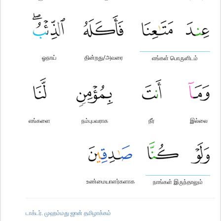
ஓநாய்
தின்றது/அவரை
எங்கள் பொருளிடம்
எங்களை
நம்புபவராக
நீர்
இல்லை
உண்மையாளர்களாக
நாங்கள் இருந்தாலும்
டாக்டர். முஹம்மது ஜான் தமிழாக்கம்