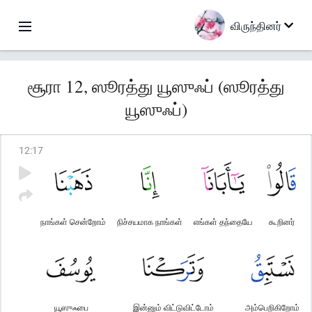
விருந்தினர்
சூரா 12, ஸூரத்து யூஸுஃப் (ஸூரத்து
யூஸுஃப்)
12
:
17
நாங்கள் சென்றோம்
நிச்சயமாக நாங்கள்
எங்கள் தந்தையே
கூறினர்
யூஸுஃபை
இன்னும் விட்டுவிட்டோம்
அம்பெறிகிறோம்