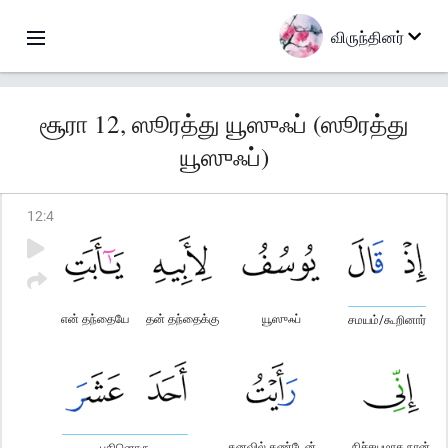
விருந்தினர்
சூரா 12, ஸூரத்து யூஸுஃப் (ஸூரத்து
யூஸுஃப்)
12
:
4
என் தந்தையே
தன் தந்தைக்கு
யூஸுஃப்
சமயம்/கூறினார்
கனவில் கண்டேன்
நிச்சயமாக நான்
பதினொரு