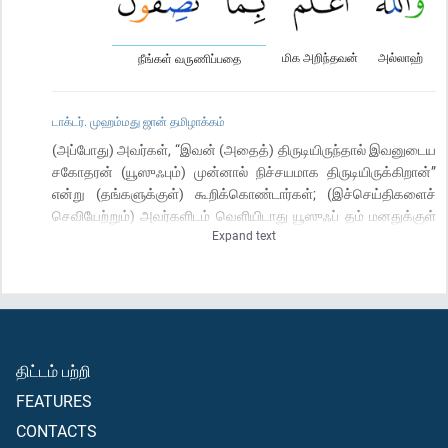
மிக அறிந்தவன்
அல்லாஹ்
நீங்கள் வருணிப்பதை
டாக்டர். முஹம்மது ஜான் தமிழாக்கம்
(அப்போது) அவர்கள், “இவன் (அதைத்) திருடியிருந்தால் இவனுடைய
சகோதரன் (யூஸுஃபும்) முன்னால் நிச்சயமாக திருடியிருக்கிறான்”
என்று (தங்களுக்குள்) கூறிக்கொண்டார்கள்; (இச்செய்திகளைச்
செவியேற்றும்) அவர்களிடம் வெளியிடாது யூஸுஃப் தம் மனதுக்குள்
Expand text
மறைத்து வைத்துக் கொண்டார்; அவர் “நீங்கள் தரத்தில் இன்னும்
தீயவர்கள்; (இவர் சகோதரரும் திருடியிருப்பார் என்று) நீங்கள்
வர்ணிக்கிறீர்களே அதை அல்லாஹ் நன்றாக அறிவான்” என்று
(தமக்குள்ளே) சொல்லிக் கொண்டார்.
திட்டம் பற்றி
FEATURES
CONTACTS