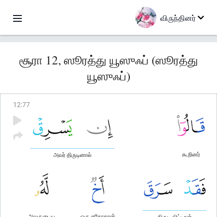
விருந்தினர்
சூரா 12, ஸூரத்து யூஸுஃப் (ஸூரத்து
யூஸுஃப்)
12
:
77
கூறினர்
அவர் திருடினால்
அவருடைய
ஒரு சகோதரன்
திருடி விட்டான்