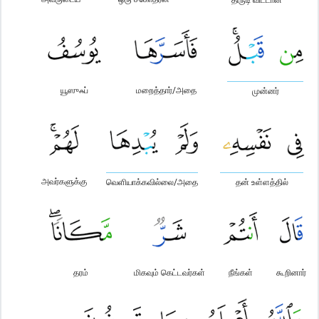
யூஸுஃப்
மறைத்தார்/அதை
முன்னர்
அவர்களுக்கு
வெளியாக்கவில்லை/அதை
தன் உள்ளத்தில்
தரம்
மிகவும் கெட்டவர்கள்
நீங்கள்
கூறினார்