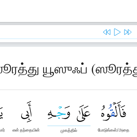
ஸூரத்து யூஸுஃப் (ஸூரத்த
ார்
என் தந்தையின்
போடுங்கள்/அதை
முகத்தில்