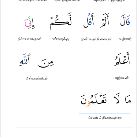
நிச்சயமாக நான்
உங்களுக்கு
கூறினார்
நான் கூறவில்லையா?
அறிவேன்
அல்லாஹ்விடம்
நீங்கள் அறியாதவற்றை