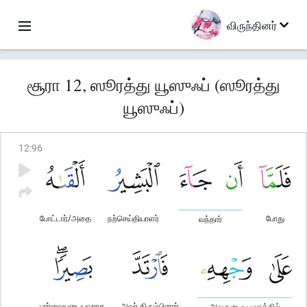
விருந்தினர்
சூரா 12, ஸூரத்து யூஸுஃப் (ஸூரத்து
யூஸுஃப்)
12
:
96
போட்டார்/அதை
நற்செய்தியாளர்
போது
வந்தார்
பார்வையுடையவராக
அவர் திரும்பினார்
அவருடைய முகத்தில்