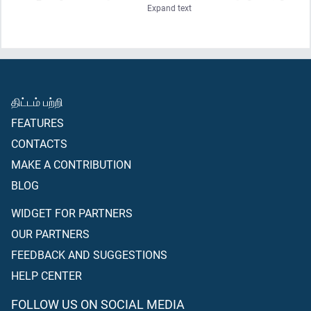
Expand text
அதைப்போன்ற (இன்னொரு) பாகமும் இருந்து (மறுமையின்
வேதனையிலிருந்து தப்பித்துக்கொள்ள) அவற்றையெல்லாம் மீட்டுப்
பொருளாகக் கொடுத்துவிடவே விரும்புவார்கள்; (ஆனால் இது பலனை
அளிக்காது;) அவர்களுக்குக் கேள்வி கணக்கு மிகவும் கடினமாக
இருக்கும்; அவர்கள் தங்கும் இடம் நரகமேயாகும்; அது மிகவும் கெட்ட
புகலிட(மும் ஆகு)ம்.
திட்டம் பற்றி
FEATURES
CONTACTS
MAKE A CONTRIBUTION
BLOG
WIDGET FOR PARTNERS
OUR PARTNERS
FEEDBACK AND SUGGESTIONS
HELP CENTER
FOLLOW US ON SOCIAL MEDIA