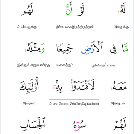
அவர்களுக்கு
அவனுக்கு
நிச்சயமாகஇருந்திருந்தால்
இன்னும் அதுபோன்றது
அனைத்தும்
பூமியிலுள்ளவை
அவர்கள்
அதனுடன்
அதை பிணை கொடுத்திருப்பார்கள்