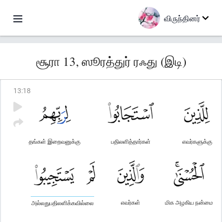
விருந்தினர்
சூரா 13, ஸூரத்துர் ரஃது (இடி)
13
:
18
தங்கள் இறைவனுக்கு
பதிலளித்தார்கள்
எவர்களுக்கு
எவர்கள்
மிக அழகிய நன்மை
அல்லதுபதிலளிக்கவில்லை