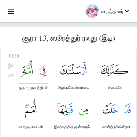
விருந்தினர்
சூரா 13, ஸூரத்துர் ரஃது (இடி)
13
:
30
அனுப்பினோம்/உம்மை
இவ்வாறே
ஒரு சமுதாயத்திடம்
பல சமுதாயங்கள்
இவர்களுக்கு முன்னரும்
சென்றிருக்கின்றன