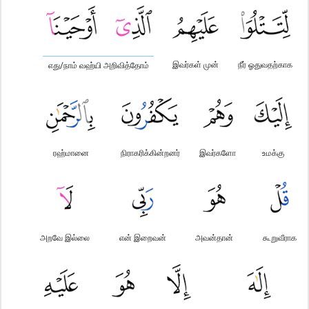
இவர்கள் முன்
நீர் ஓதுவதற்காக
எது/நாம் வஹ்யி அறிவித்தோம்
ரஹ்மானை
நிராகரிக்கின்றனர்
இவர்களோ
உமக்கு
அறவே இல்லை
என் இறைவன்
அவன்தான்
கூறுவீராக