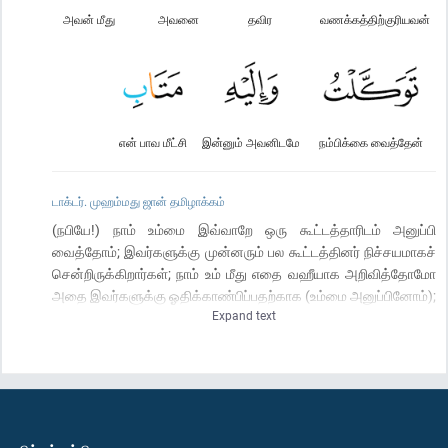
அவன் மீது
அவனை
தவிர
வணக்கத்திற்குரியவன்
என் பாவ மீட்சி
இன்னும் அவனிடமே
நம்பிக்கை வைத்தேன்
டாக்டர். முஹம்மது ஜான் தமிழாக்கம்
(நபியே!) நாம் உம்மை இவ்வாறே ஒரு கூட்டத்தாரிடம் அனுப்பி
வைத்தோம்; இவர்களுக்கு முன்னரும் பல கூட்டத்தினர் நிச்சயமாகச்
சென்றிருக்கிறார்கள்; நாம் உம் மீது எதை வஹீயாக அறிவித்தோமோ
அதை இவர்களுக்கு ஓதிக்காண்பிப்பதற்காக (உம்மை அனுப்பினோம்);
Expand text
ஆனால் இவர்களோ அர்ரஹ்மா(ன் எனும் அருள் மிக்க இறைவ)னையே
நிராகரிக்கின்றனர். அவர்களிடம்| “அவனே என் இறைவன்; அவனைத்
தவிர வேறு நாயன் எவனுமில்லை; அவன் மீதே நான் முழுமையாக
நம்பிக்கை வைத்திருக்கிறேன். அவனிடமே (என்னுடைய) மீட்சியும்
இருக்கிறது” என்று நீர் கூறுவீராக!