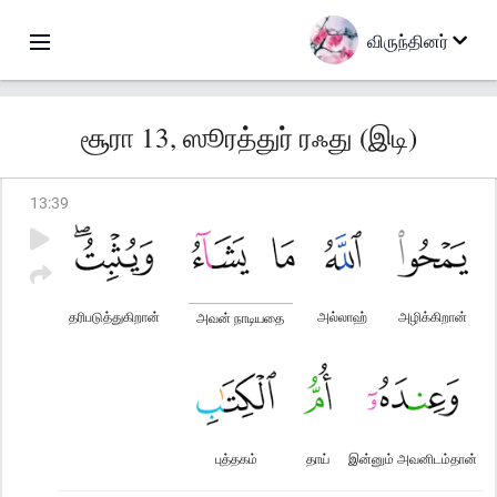
விருந்தினர்
சூரா 13, ஸூரத்துர் ரஃது (இடி)
13
:
39
தரிபடுத்துகிறான்
அல்லாஹ்
அழிக்கிறான்
அவன் நாடியதை
புத்தகம்
தாய்
இன்னும் அவனிடம்தான்