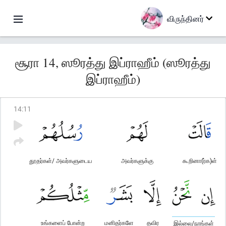
விருந்தினர்
சூரா 14, ஸூரத்து இப்ராஹீம் (ஸூரத்து
இப்ராஹீம்)
14
:
11
தூதர்கள்/ அவர்களுடைய
அவர்களுக்கு
கூறினா(ர்க)ள்
உங்களைப் போன்ற
மனிதர்களே
தவிர
இல்லை/நாங்கள்