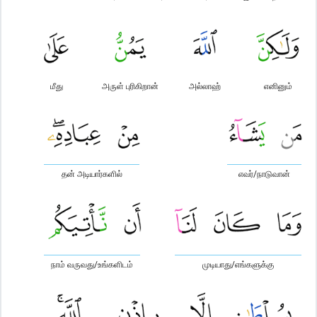
மீது
அருள் புரிகிறான்
அல்லாஹ்
எனினும்
தன் அடியார்களில்
எவர்/நாடுவான்
நாம் வருவது/உங்களிடம்
முடியாது/எங்களுக்கு