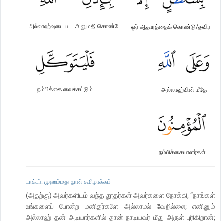
அல்லாஹ்வுடைய
அனுமதி கொண்டே
ஓர் ஆதாரத்தைக் கொண்டு/தவிர
நம்பிக்கை வைக்கட்டும்
அல்லாஹ்வின் மீதே
நம்பிக்கையாளர்கள்
டாக்டர். முஹம்மது ஜான் தமிழாக்கம்
(அதற்கு) அவர்களிடம் வந்த தூதர்கள் அவர்களை நோக்கி, “நாங்கள்
உங்களைப் போன்ற மனிதர்களே அல்லாமல் வேறில்லை; எனினும்
அல்லாஹ் தன் அடியார்களில் தான் நாடியவர் மீது அருள் புரிகிறான்;