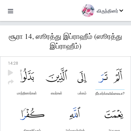
விருந்தினர்
சூரா 14, ஸூரத்து இப்ராஹீம் (ஸூரத்து
இப்ராஹீம்)
14
:
28
மாற்றினார்கள்
எவர்கள்
பக்கம்
நீர்பார்க்கவில்லையா?
நிராகரிப்பால்
அல்லாஹ்வின்
அருளை