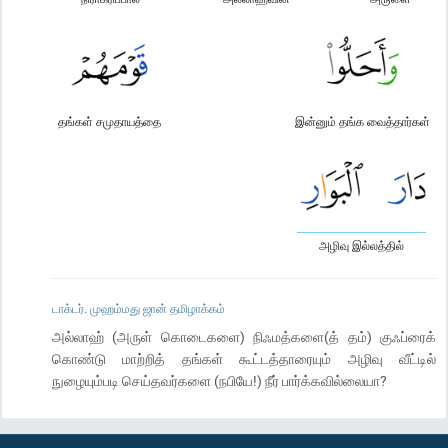
தங்கள் சமுதாயத்தை
இன்னும் தங்க வைத்தார்கள்
அழிவு இல்லத்தில்
டாக்டர். முஹம்மது ஜான் தமிழாக்கம்
அல்லாஹ் (அருள் கொடைகளை) நிஃமத்களை(த் தம்) குஃப்ரைக்
கொண்டு மாற்றித் தங்கள் கூட்டத்தாரையும் அழிவு வீட்டில்
நுழையும்படி செய்தவர்களை (நபியே!) நீர் பார்க்கவில்லையா?