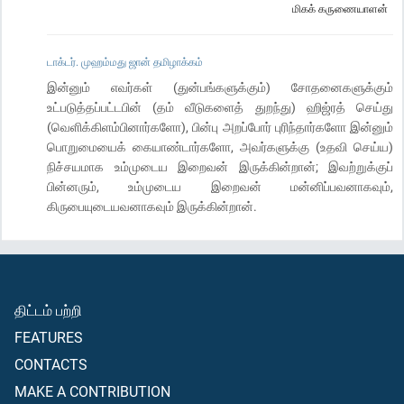
மிகக் கருணையாளன்
டாக்டர். முஹம்மது ஜான் தமிழாக்கம்
இன்னும் எவர்கள் (துன்பங்களுக்கும்) சோதனைகளுக்கும்
உட்படுத்தப்பட்டபின் (தம் வீடுகளைத் துறந்து) ஹிஜ்ரத் செய்து
(வெளிக்கிளம்பினார்களோ), பின்பு அறப்போர் புரிந்தார்களோ இன்னும்
பொறுமையைக் கையாண்டார்களோ, அவர்களுக்கு (உதவி செய்ய)
நிச்சயமாக உம்முடைய இறைவன் இருக்கின்றான்; இவற்றுக்குப்
பின்னரும், உம்முடைய இறைவன் மன்னிப்பவனாகவும்,
கிருபையுடையவனாகவும் இருக்கின்றான்.
திட்டம் பற்றி
FEATURES
CONTACTS
MAKE A CONTRIBUTION