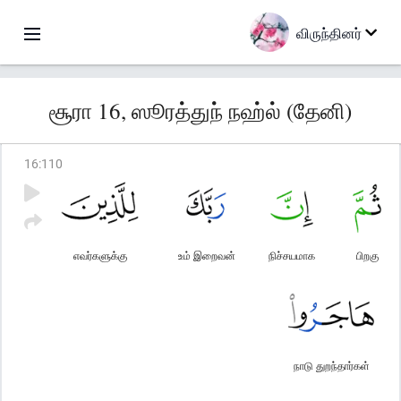
விருந்தினர்
சூரா 16, ஸூரத்துந் நஹ்ல் (தேனி)
16
:
110
எவர்களுக்கு
உம் இறைவன்
நிச்சயமாக
பிறகு
நாடு துறந்தார்கள்