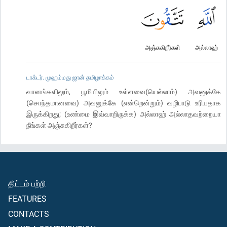
அஞ்சுகிறீர்கள்
அல்லாஹ்
டாக்டர். முஹம்மது ஜான் தமிழாக்கம்
வானங்களிலும், பூமியிலும் உள்ளவை(யெல்லாம்) அவனுக்கே
(சொந்தமானவை) அவனுக்கே (என்றென்றும்) வழிபாடு உரியதாக
இருக்கிறது; (உண்மை இவ்வாறிருக்க) அல்லாஹ் அல்லாதவற்றையா
நீங்கள் அஞ்சுகிறீர்கள்?
திட்டம் பற்றி
FEATURES
CONTACTS