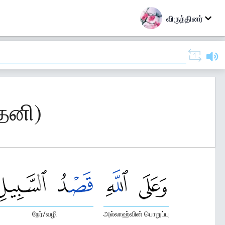
விருந்தினர்
தேனி)
நேர்/வழி
அல்லாஹ்வின் பொறுப்பு