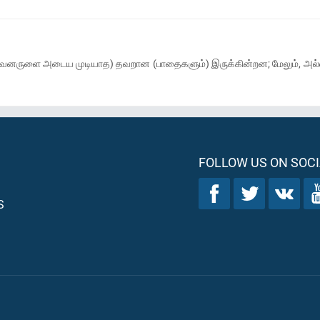
; (அவனருளை அடைய முடியாத) தவறான (பாதைகளும்) இருக்கின்றன; மேலும், அல்
FOLLOW US ON SOCI
S