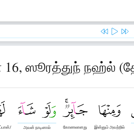
 16, ஸூரத்துந் நஹ்ல் (
ப்பான்/
கோணலானது
இன்னும் அவற்றில்
அவன் நாடினால்