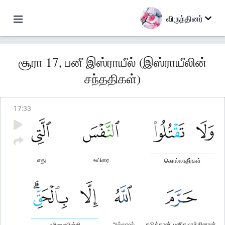
விருந்தினர்
சூரா 17, பனீ இஸ்ராயீல் (இஸ்ராயீலின்
சந்ததிகள்)
17
:
33
எது
உயிரை
கொல்லாதீர்கள்
அல்லாஹ்
தடுத்தான், புனிதமாக்கினான்
உரிமையின்றி