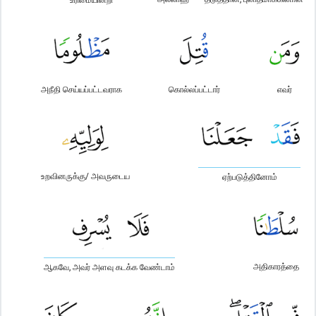
அநீதி செய்யப்பட்டவராக
கொல்லப்பட்டார்
எவர்
உறவினருக்கு/ அவருடைய
ஏற்படுத்தினோம்
அதிகாரத்தை
ஆகவே, அவர் அளவு கடக்க வேண்டாம்