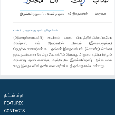
உம் இறைவனின்
வேதனை
இருக்கின்றது/பயப்படவேண்டியதாக
டாக்டர். முஹம்மது ஜான் தமிழாக்கம்
(அல்லாஹ்வையன்றி) இவர்கள் யாரை பிரார்த்திக்கின்றார்களோ
அவர்கள், ஏன் அவர்களில் மிகவும் (இறைவனுக்கு)
நெருக்கமானவர்கள் கூட தங்கள் இறைவன்பால் (கொண்டு செல்ல)
நற்கருமங்களை செய்து கொண்டும் அவனது அருளை எதிர்பார்த்தும்
அவனது தண்டனைக்கு அஞ்சியுமே இருக்கின்றனர். நிச்சயமாக
உமது இறைவனின் தண்டனை அச்சப்படத் தக்கதாகவே உள்ளது.
திட்டம் பற்றி
FEATURES
CONTACTS