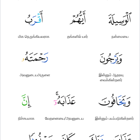
மிக நெருங்கியவராக
தங்களில் யார்
நன்மையை
அவனுடையஅருளை
இன்னும் ஆதரவு
வைக்கின்றனர்
நிச்சயமாக
வேதனையை/அவனுடைய
இன்னும் பயப்படுகின்றனர்