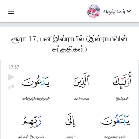
விருந்தினர்
சூரா 17, பனீ இஸ்ராயீல் (இஸ்ராயீலின்
சந்ததிகள்)
17
:
57
பிரார்த்திக்கிறார்கள்
எவர்களை
இவர்கள்
தங்கள் இறைவன்
பக்கம்
தேடுகின்றனர்