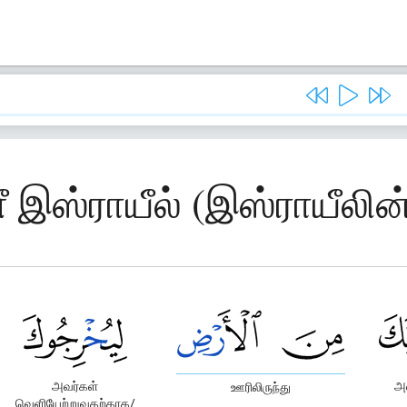
ீ இஸ்ராயீல் (இஸ்ராயீலின
அவர்கள்
அவ
ஊரிலிருந்து
வெளியேற்றுவதற்காக/