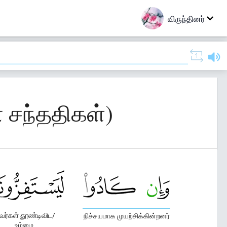
விருந்தினர்
் சந்ததிகள்)
ர்கள் தூண்டிவிட/
நிச்சயமாக முயற்சிக்கின்றனர்
உம்மை