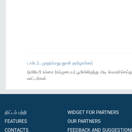
டாக்டர். முஹம்மது ஜான் தமிழாக்கம்
(நபியே!) உம்மை (உம்முடைய) பூமியிலிருந்து அடி பெயரச்செய
மாட்டார்கள்.
திட்டம் பற்றி
WIDGET FOR PARTNERS
FEATURES
OUR PARTNERS
CONTACTS
FEEDBACK AND SUGGESTION