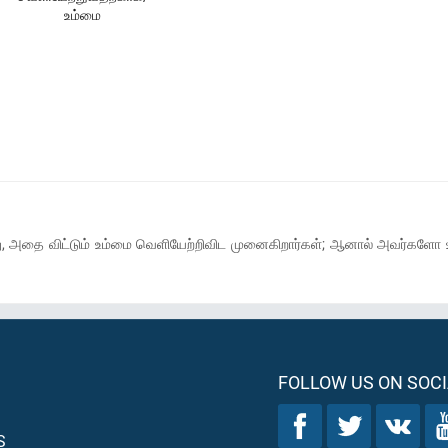
உம்மை
்து, அதை விட்டும் உம்மை வெளியேற்றிவிட முனைகிறார்கள்; ஆனால் அவர்களோ உம
FOLLOW US ON SOCI
S