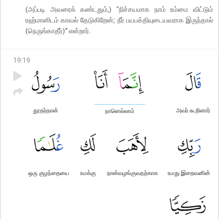
(அப்படி அவரைக் கண்டதும்,) “நிச்சயமாக நாம் உம்மை விட்டும்
ரஹ்மானிடம் காவல் தேடுகிறேன்; நீர் பயபக்தியுடையவராக இருந்தால்
(நெருங்காதீர்)” என்றார்.
19
:
19
தூதர்தான்
அவர் கூறினார்
நானெல்லாம்
ஒரு குழந்தையை
உமக்கு
நான்வழங்குவதற்காக
உமது இறைவனின்