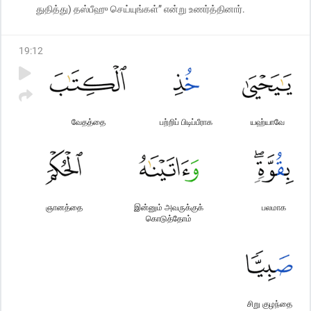
துதித்து) தஸ்பீஹு செய்யுங்கள்” என்று உணர்த்தினார்.
19
:
12
வேதத்தை
பற்றிப் பிடிப்பீராக
யஹ்யாவே
ஞானத்தை
இன்னும் அவருக்குக்
பலமாக
கொடுத்தோம்
சிறு குழந்தை