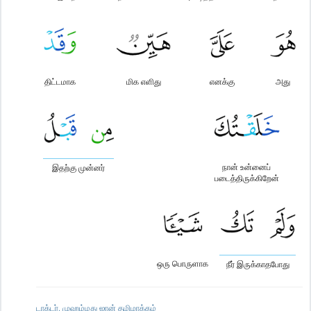
திட்டமாக
மிக எளிது
எனக்கு
அது
நான் உன்னைப்
இதற்கு முன்னர்
படைத்திருக்கிறேன்
ஒரு பொருளாக
நீர் இருக்காதபோது
டாக்டர். முஹம்மது ஜான் தமிழாக்கம்