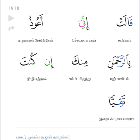
19
:
18
பாதுகாவல் தேடுகிறேன்
நிச்சயமாக நான்
கூறினார்
உம்மிடமிருந்து
ரஹ்மானிடம்
நீர் இருந்தால்
இறையச்சமுடையவராக
டாக்டர். முஹம்மது ஜான் தமிழாக்கம்