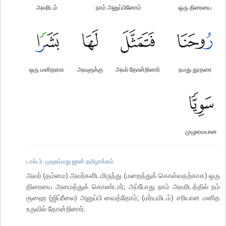
அவரிடம்
நாம் அனுப்பினோம்
ஒரு திரையை
ஒரு மனிதராக
அவளுக்கு
அவர் தோன்றினார்
நமது தூதரை
முழுமையான
டாக்டர். முஹம்மது ஜான் தமிழாக்கம்
அவர் (தம்மை) அவர்களிடமிருந்து (மறைத்துக் கொள்வதற்காக) ஒரு
திரையை அமைத்துக் கொண்டார்; அப்போது நாம் அவரிடத்தில் நம்
ரூஹை (ஜிப்ரீலை) அனுப்பி வைத்தோம்; (மர்யமிடம்) சரியான மனித
உருவில் தோன்றினார்.