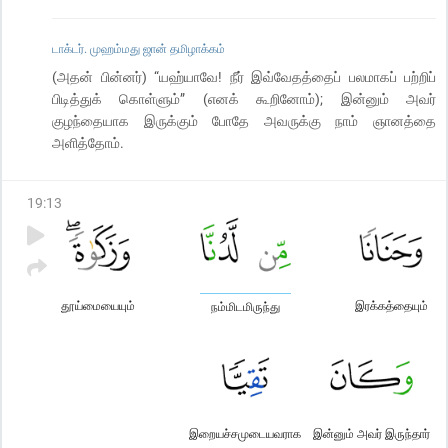
டாக்டர். முஹம்மது ஜான் தமிழாக்கம்
(அதன் பின்னர்) “யஹ்யாவே! நீர் இவ்வேதத்தைப் பலமாகப் பற்றிப்
பிடித்துக் கொள்ளும்” (எனக் கூறினோம்); இன்னும் அவர்
குழந்தையாக இருக்கும் போதே அவருக்கு நாம் ஞானத்தை
அளித்தோம்.
19
:
13
தூய்மையையும்
இரக்கத்தையும்
நம்மிடமிருந்து
இறையச்சமுடையவராக
இன்னும் அவர் இருந்தார்