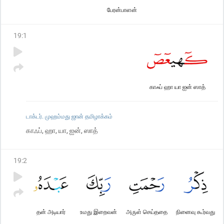
பேரன்பாளன்
19
:
1
காஃப் ஹா யா ஐன் ஸாத்
டாக்டர். முஹம்மது ஜான் தமிழாக்கம்
காஃப், ஹா, யா, ஐன், ஸாத்
19
:
2
தன் அடியார்
உமது இறைவன்
அருள் செய்ததை
நினைவு கூர்வது