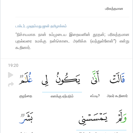
பரிசுத்தமான
டாக்டர். முஹம்மது ஜான் தமிழாக்கம்
“நிச்சயமாக நான் உம்முடைய இறைவனின் தூதன்; பரிசுத்தமான
புதல்வரை உமக்கு நன்கொடை அளிக்க (வந்துள்ளேன்”) என்று
கூறினார்.
19
:
20
குழந்தை
எப்படி?
அவர் கூறினார்
எனக்கு ஏற்படும்