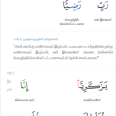
பொருந்திக்
என் இறைவா!
கொள்ளப்பட்டவராக
டாக்டர். முஹம்மது ஜான் தமிழாக்கம்
“அவர் எனக்கு வாரிசாகவும் இருப்பார், யஃகூபுடைய சந்ததியினருக்கு
வாரிசாகவும் இருப்பார்; என் இறைவனே! அவரை (உன்னால்)
பொருந்திக்கொள்ளப் பட்டவராகவும் நீ ஆக்கி வைப்பாயாக!”
19
:
7
நிச்சயமாக நாம்
ஸகரிய்யாவே!