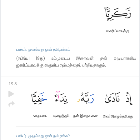
ஸகரிய்யாவுக்கு
டாக்டர். முஹம்மது ஜான் தமிழாக்கம்
(நபியே! இது) உம்முடைய இறைவன் தன் அடியாராகிய
ஜகரிய்யாவுக்கு அருளிய ரஹ்மத்தைப் பற்றியதாகும்.
19
:
3
மறைவாக
அழைத்தல்
தன் இறைவனை
அவர்அழைத்தபோது
டாக்டர். முஹம்மது ஜான் தமிழாக்கம்