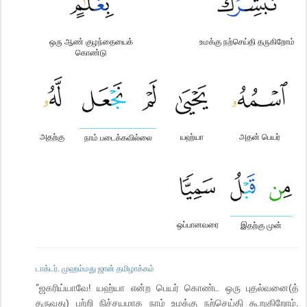
ஒரு ஆண் குழந்தையைக்
உமக்கு நற்செய்தி தருகிறோம்
கொண்டு
அதற்கு
யஹ்யா
அதன் பெயர்
நாம் படைக்கவில்லை
ஒப்பானவரை
இதற்கு முன்
டாக்டர். முஹம்மது ஜான் தமிழாக்கம்
“ஜகரிய்யாவே! யஹ்யா என்ற பெயர் கொண்ட ஒரு புதல்வனை(த்
தருவது) பற்றி நிச்சயமாக நாம் உமக்கு நற்செய்தி கூறுகிறோம்.