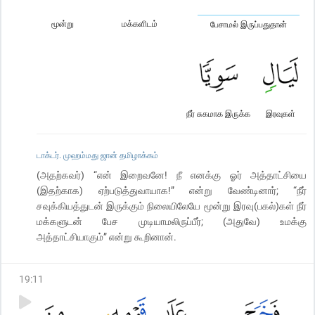
மூன்று
மக்களிடம்
பேசாமல் இருப்பதுதான்
நீர் சுகமாக இருக்க
இரவுகள்
டாக்டர். முஹம்மது ஜான் தமிழாக்கம்
(அதற்கவர்) “என் இறைவனே! நீ எனக்கு ஓர் அத்தாட்சியை
(இதற்காக) ஏற்படுத்துவாயாக!” என்று வேண்டினார்; “நீர்
சவுக்கியத்துடன் இருக்கும் நிலையிலேயே மூன்று இரவு(பகல்)கள் நீர்
மக்களுடன் பேச முடியாமலிருப்பீர்; (அதுவே) உமக்கு
அத்தாட்சியாகும்” என்று கூறினான்.
19
:
11