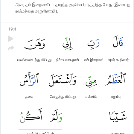
அவர் தம் இறைவனிடம் தாழ்ந்த குரலில் பிரார்த்தித்த போது (இவ்வாறு
ரஹ்மத்தை அருளினான்).
19
:
4
பலவீனமடைந்து விட்டது
நிச்சயமாக நான்
என் இறைவா!
அவர் கூறினார்
தலை
வெளுத்து விட்டது
என்னில்
எலும்பு
நரையால்
நான் ஆகமாட்டேன்