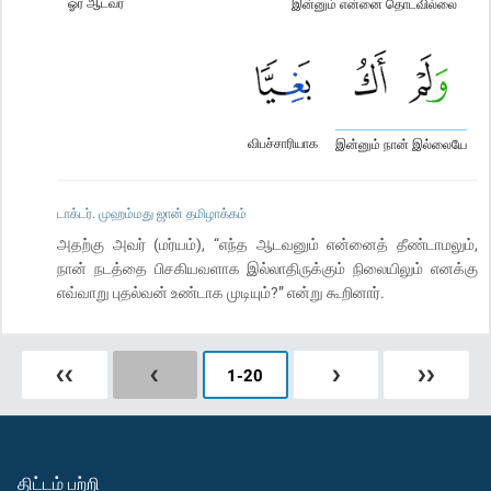
ஓர் ஆடவர்
இன்னும் என்னை தொடவில்லை
விபச்சாரியாக
இன்னும் நான் இல்லையே
டாக்டர். முஹம்மது ஜான் தமிழாக்கம்
அதற்கு அவர் (மர்யம்), “எந்த ஆடவனும் என்னைத் தீண்டாமலும்,
நான் நடத்தை பிசகியவளாக இல்லாதிருக்கும் நிலையிலும் எனக்கு
எவ்வாறு புதல்வன் உண்டாக முடியும்?” என்று கூறினார்.
❮❮
❮
1
-
20
❯
❯❯
திட்டம் பற்றி