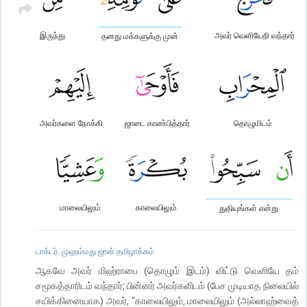
இருந்து
அவர் வெளியேறி வந்தார்
தனது மக்களுக்கு முன்
அவர்களை நோக்கி
ஜாடை காண்பித்தார்
தொழுமிடம்
மாலையிலும்
காலையிலும்
துதியுங்கள் என்று
டாக்டர். முஹம்மது ஜான் தமிழாக்கம்
ஆகவே அவர் மிஹ்ராபை (தொழும் இடம்) விட்டு வெளியே தம்
சமூகத்தாரிடம் வந்தார்; பின்னர் அவர்களிடம் (பேச முடியாத நிலையில்
சயிக்கினையாக) அவர், “காலையிலும், மாலையிலும் (அல்லாஹ்வைத்