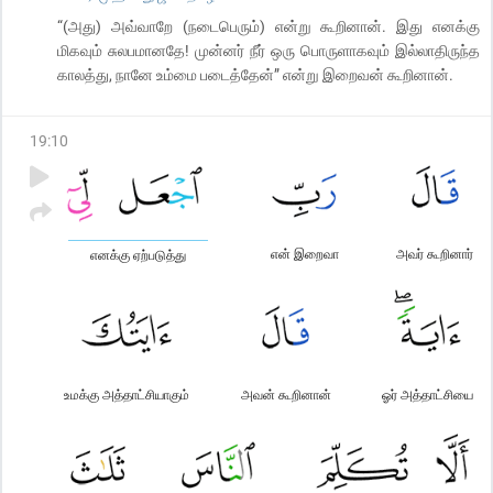
“(அது) அவ்வாறே (நடைபெரும்) என்று கூறினான். இது எனக்கு
மிகவும் சுலபமானதே! முன்னர் நீர் ஒரு பொருளாகவும் இல்லாதிருந்த
காலத்து, நானே உம்மை படைத்தேன்” என்று இறைவன் கூறினான்.
19
:
10
என் இறைவா
அவர் கூறினார்
எனக்கு ஏற்படுத்து
உமக்கு அத்தாட்சியாகும்
அவன் கூறினான்
ஓர் அத்தாட்சியை