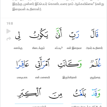
இதற்கு முன்னர் இப்பெயர் கொண்டவரை நாம் ஆக்கவில்லை” (என்று
இறைவன் கூறினான்).
19
:
8
எனக்கு
கிடைக்கும்
எப்படி?
என் இறைவா
அவர் கூறினார்
மலடியாக
என் மனைவி
இருக்கிறாள்
குழந்தை
முதுமையின்
நானோ அடைந்து விட்டேன்