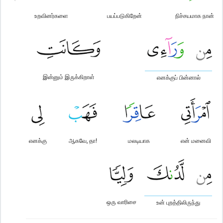
உறவினர்களை
பயப்படுகிறேன்
நிச்சயமாக நான்
இன்னும் இருக்கிறாள்
எனக்குப் பின்னால்
எனக்கு
ஆகவே, தா!
மலடியாக
என் மனைவி
ஒரு வாரிசை
உன் புறத்திலிருந்து