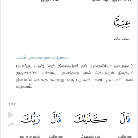
எல்லையை
டாக்டர். முஹம்மது ஜான் தமிழாக்கம்
(அதற்கு அவர்) “என் இறைவனே! என் மனைவியோ மலடாகவும்,
முதுமையின் தள்ளாத பருவத்தை நான் அடைந்தும் இருக்கும்
நிலையில் எனக்கு எவ்வாறு ஒரு புதல்வன் உண்டாகுவான்?” எனக்
கூறினார்.
19
:
9
உம் இறைவன்
கூறினான்
அப்படித்தான்
கூறினான்