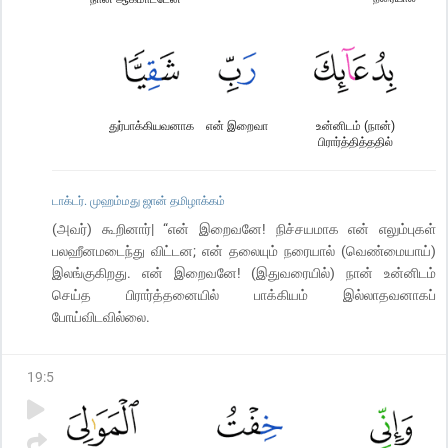
துர்பாக்கியவனாக
என் இறைவா
உன்னிடம் (நான்)
பிரார்த்தித்ததில்
டாக்டர். முஹம்மது ஜான் தமிழாக்கம்
(அவர்) கூறினார்| “என் இறைவனே! நிச்சயமாக என் எலும்புகள்
பலஹீனமடைந்து விட்டன; என் தலையும் நரையால் (வெண்மையாய்)
இலங்குகிறது. என் இறைவனே! (இதுவரையில்) நான் உன்னிடம்
செய்த பிரார்த்தனையில் பாக்கியம் இல்லாதவனாகப்
போய்விடவில்லை.
19
:
5