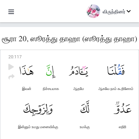
விருந்தினர்
சூரா 20, ஸூரத்து தாஹா (ஸூரத்து தாஹா)
20
:
117
இவன்
நிச்சயமாக
ஆதமே
ஆகவே நாம் கூறினோம்
இன்னும் உமது மனைவிக்கு
உமக்கு
எதிரி