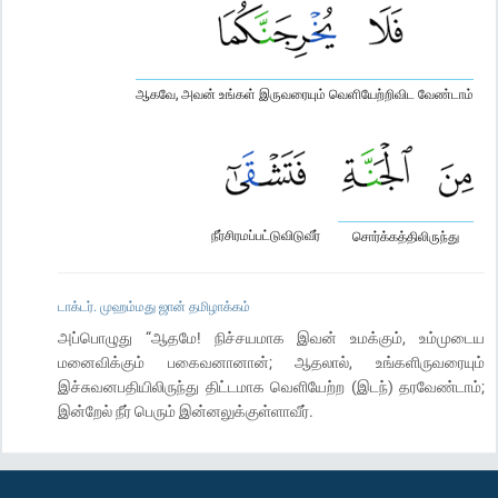
ஆகவே, அவன் உங்கள் இருவரையும் வெளியேற்றிவிட வேண்டாம்
நீர்சிரமப்பட்டுவிடுவீர்
சொர்க்கத்திலிருந்து
டாக்டர். முஹம்மது ஜான் தமிழாக்கம்
அப்பொழுது “ஆதமே! நிச்சயமாக இவன் உமக்கும், உம்முடைய
மனைவிக்கும் பகைவனானான்; ஆதலால், உங்களிருவரையும்
இச்சுவனபதியிலிருந்து திட்டமாக வெளியேற்ற (இடந்) தரவேண்டாம்;
இன்றேல் நீர் பெரும் இன்னலுக்குள்ளாவீர்.