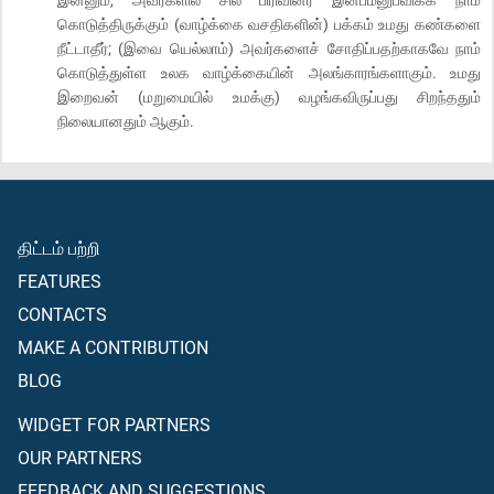
கொடுத்திருக்கும் (வாழ்க்கை வசதிகளின்) பக்கம் உமது கண்களை
நீட்டாதீர்; (இவை யெல்லாம்) அவர்களைச் சோதிப்பதற்காகவே நாம்
கொடுத்துள்ள உலக வாழ்க்கையின் அலங்காரங்களாகும். உமது
இறைவன் (மறுமையில் உமக்கு) வழங்கவிருப்பது சிறந்ததும்
நிலையானதும் ஆகும்.
திட்டம் பற்றி
FEATURES
CONTACTS
MAKE A CONTRIBUTION
BLOG
WIDGET FOR PARTNERS
OUR PARTNERS
FEEDBACK AND SUGGESTIONS