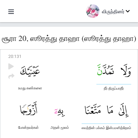
விருந்தினர்
சூரா 20, ஸூரத்து தாஹா (ஸூரத்து தாஹா)
20
:
131
உமது கண்களை
நீர் திருப்பாதீர்
போன்றவர்கள்
அதன் மூலம்
எவற்றின் பக்கம் இன்பமளித்தோம்