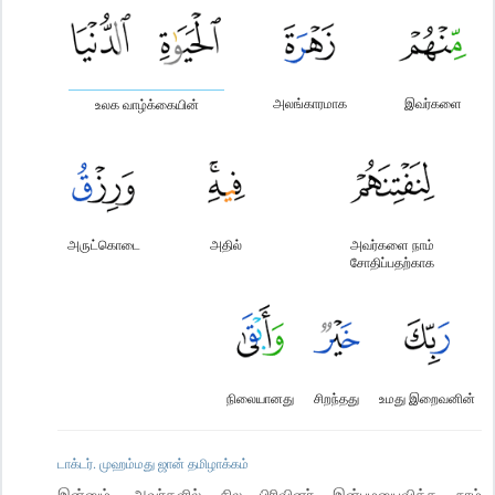
அலங்காரமாக
இவர்களை
உலக வாழ்க்கையின்
அருட்கொடை
அதில்
அவர்களை நாம்
சோதிப்பதற்காக
நிலையானது
சிறந்தது
உமது இறைவனின்
டாக்டர். முஹம்மது ஜான் தமிழாக்கம்
இன்னும், அவர்களில் சில பிரிவினர் இன்பமனுபவிக்க நாம்