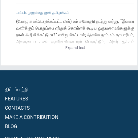
டாக்டர். முஹம்மது ஜான் தமிழாக்கம்
(பேழை கண்டெடுக்கப்பட்ட பின்) உம் சகோதரி நடந்து வந்து, “இவரை
வளர்க்கும் பொறுப்பை ஏற்றுக் கொள்ளக் கூடிய ஒருவரை உங்களுக்கு
நான் அறிவிக்கட்டுமா?” என்று கேட்டாள்; ஆகவே நாம் உம் தாயாரிடம்,
அவருடைய கண் குளிர்ச்சியடையும் பொருட்டும்; அவர் துக்கம்
Expand text
அடையாமல் இருக்கும் பொருட்டும் உம்மை (அவர்பால்) மீட்டினோம்;
பின்னர் நீர் ஒரு மனிதனைக் கொன்று விட்டீர்; அப்பொழுதும் நாம்
உம்மை அக்கவலையிலிருந்து விடுவித்தோம்; மேலும் உம்மைப் பல
சோதனைகளைக் கொண்டு சோதித்தோம். அப்பால் நீர் பல
ஆண்டுகளாக மதியன் வாசிகளிடையே தங்கியிருந்தீர்; மூஸாவே!
பிறகு நீர் (நம் தூதுக்குரிய) தக்க பருவத்தை அடைந்தீர்.
திட்டம் பற்றி
FEATURES
CONTACTS
MAKE A CONTRIBUTION
BLOG