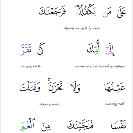
அவரை பொறுப்பேற்பவரை
உமது தாயிடமே
உம்மை திரும்பக் கொண்டு வந்தோம்
அவளது கண்
அவளது கண்