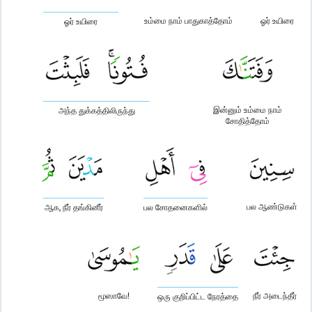
உம்மை நாம் பாதுகாத்தோம்
ஓர் உயிரை
ஓர் உயிரை
இன்னும் உம்மை நாம்
அந்த துக்கத்திலிருந்து
சோதித்தோம்
பல ஆண்டுகள்
ஆக, நீர் தங்கினீர்
பல சோதனைகளில்
மூஸாவே!
நீர் அடைந்தீர்
ஒரு குறிப்பிட்ட நேரத்தை