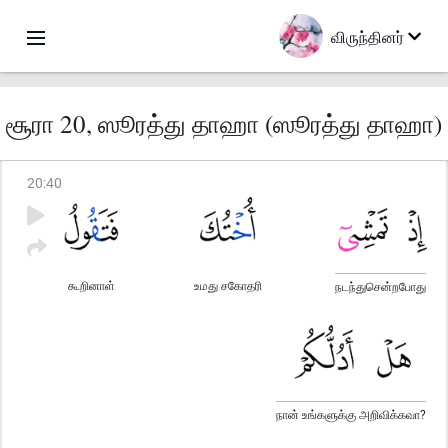
விருந்தினர்
சூரா 20, ஸூரத்து தாஹா (ஸூரத்து தாஹா)
20
:
40
கூறினாள்
உமது சகோதரி
நடந்துசென்றபோது
நான் உங்களுக்கு அறிவிக்கவா?