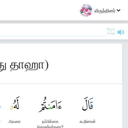
விருந்தினர்
து தாஹா)
்
அவரை
நம்பிக்கை
கூறினான்
கொண்டீர்களா?