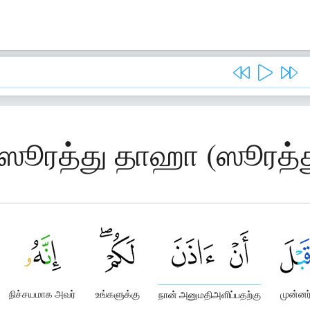
, ஸூரத்து தாஹா (ஸூரத்
நிச்சயமாக அவர்
உங்களுக்கு
முன்னர
நான் அனுமதிஅளிப்பதற்கு