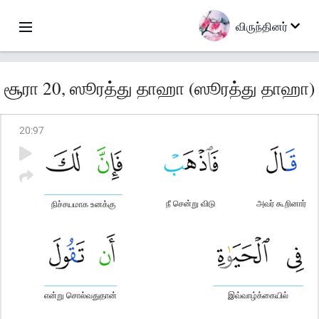
விருந்தினர்
சூரா 20, ஸூரத்து தாஹா (ஸூரத்து தாஹா)
20
:
97
நீ சென்று விடு
அவர் கூறினார்
நிச்சயமாக உனக்கு
என்று சொல்வதுதான்
இவ்வாழ்க்கையில்