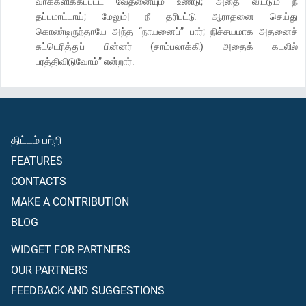
வாக்களிக்கப்பட்ட வேதனையும் உண்டு; அதை விட்டும் நீ
தப்பமாட்டாய்; மேலும்| நீ தரிபட்டு ஆராதனை செய்து
கொண்டிருந்தாயே அந்த “நாயனைப்” பார்; நிச்சயமாக அதனைச்
சுட்டெரித்துப் பின்னர் (சாம்பலாக்கி) அதைக் கடலில்
பரத்திவிடுவோம்” என்றார்.
திட்டம் பற்றி
FEATURES
CONTACTS
MAKE A CONTRIBUTION
BLOG
WIDGET FOR PARTNERS
OUR PARTNERS
FEEDBACK AND SUGGESTIONS