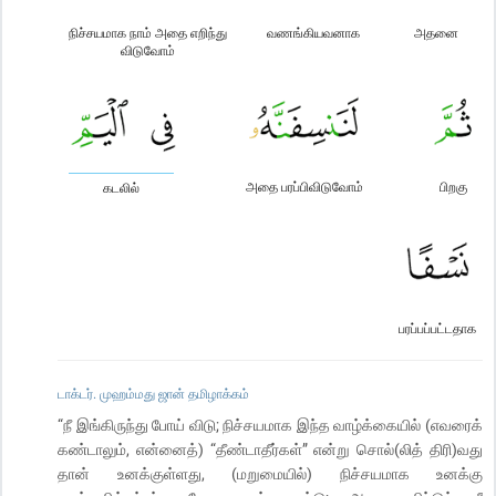
நிச்சயமாக நாம் அதை எறிந்து
வணங்கியவனாக
அதனை
விடுவோம்
அதை பரப்பிவிடுவோம்
பிறகு
கடலில்
பரப்பப்பட்டதாக
டாக்டர். முஹம்மது ஜான் தமிழாக்கம்
“நீ இங்கிருந்து போய் விடு; நிச்சயமாக இந்த வாழ்க்கையில் (எவரைக்
கண்டாலும், என்னைத்) “தீண்டாதீர்கள்” என்று சொல்(லித் திரி)வது
தான் உனக்குள்ளது, (மறுமையில்) நிச்சயமாக உனக்கு