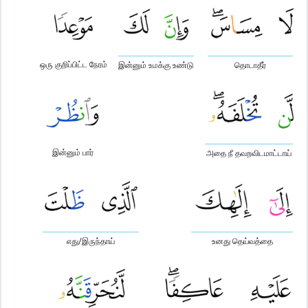
ஒரு குறிப்பிட்ட நேரம்
இன்னும் உமக்கு உண்டு
தொடாதீர்
இன்னும் பார்
அதை நீ தவறவிடமாட்டாய்
எது/இருந்தாய்
உனது தெய்வத்தை