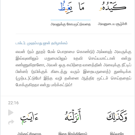
அவனுடைய சூழ்ச்சி
அவனுக்கு கோபமூட்டுவதை
டாக்டர். முஹம்மது ஜான் தமிழாக்கம்
எவன் (நம் தூதர் மேல் பொறாமை கொண்டு) அல்லாஹ் அவருக்கு
இவ்வுலகிலும் மறுமையிலும் உதவி செய்யமாட்டான் என்று
எண்ணுகிறானோ, அவன் ஒரு கயிற்றை வானத்தின் அளவுக்கு நீட்டிப்
பின்னர் (நபிக்குக் கிடைத்து வரும் இறையருளைத்) துண்டிக்க
(முற்பட)ட்டுமே! இந்த வழி தன்னை ஆத்திர மூட்டச் செய்ததைப்
போக்குகிறதா என்று பார்க்கட்டும்!
22
:
16
அத்தாட்சிகளாக
இதை இறக்கினோம்
இவ்வாறே