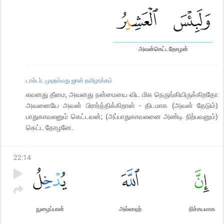
அவன்கெட்டதோழன்
டாக்டர். முஹம்மது ஜான் தமிழாக்கம்
எவனது தீமை, அவனது நன்மையை விட மிக நெருங்கியிருக்கிறதோ
அவனையே அவன் பிரார்த்திக்கிறான் - திடமாக (அவன் தேடும்)
பாதுகாவலனும் கெட்டவன்; (அப்பாதுகாவலனை அண்டி நிற்பவனும்)
கெட்ட தோழனே.
22
:
14
நுழைப்பான்
அல்லாஹ்
நிச்சயமாக