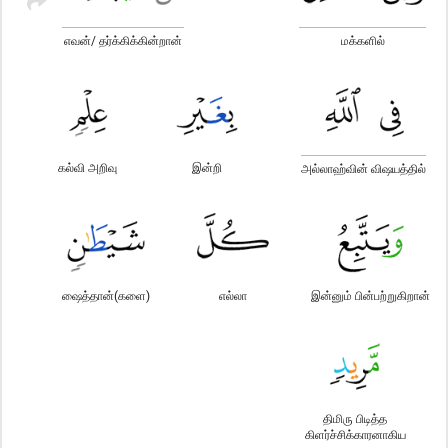
எவன்/ தர்க்கிக்கின்றான்
மக்களில்
கல்வி அறிவு
இன்றி
அல்லாஹ்வின் விஷயத்தில்
ஷைத்தான்(களை)
எல்லா
இன்னும் பின்பற்றுகிறான்
திமிரு பிடித்த
கிளர்ச்சிக்காரனாகிய