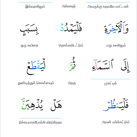
அல்லாஹ்
இவ்வுலகிலும்
அவருக்கு உதவவே மாட்டான்
ஒரு கயிறை
தொங்கவிடட்டும்
மறு உலகிலும்
துண்டித்துக் கொள்ளவும்
பிறகு
முகட்டில்
அவன் பார்க்கட்டும்
நிச்சயமாகபோக்கி விடுகிறதா