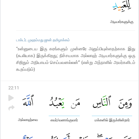
அடியார்களுக்கு
டாக்டர். முஹம்மது ஜான் தமிழாக்கம்
“உன்னுடைய இரு கரங்களும் முன்னரே அனுப்பியுள்ளதற்காக இது
(கூலியாக) இருக்கிறது; நிச்சயமாக அல்லாஹ் அடியார்களுக்கு ஒரு
சிறிதும் அநியாயம் செய்பவனல்லன்” (என்று அந்நாளில் அவர்களிடம்
கூறப்படும்)
22
:
11
அல்லாஹ்வை
எவர்/வணங்குவார்
மக்களில் இருக்கின்றார்