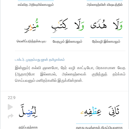
எவ்வித அறிவுமில்லாமலும்
அல்லாஹ்வின் விஷயத்தில்
வெளிப்படுத்தக்கூடிய
வேதமும் இல்லாமலும்
நேர்வழி இல்லாமலும்
டாக்டர். முஹம்மது ஜான் தமிழாக்கம்
இன்னும்| கல்வி ஞானமோ, நேர் வழி காட்டியோ, பிரகாசமான வேத
(ஆதார)மோ இல்லாமல், அல்லாஹ்வைக் குறித்துத் தர்க்கம்
செய்பவனும் மனிதர்களில் இருக்கின்றான்.
22
:
9
தடுப்பதற்காக
தனது கழுத்தைத் திருப்பியவனாக