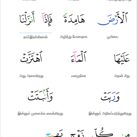
அழிந்து போனதாக
பூமியை
நாம்இறக்கினால்
அது அசைகிறது
மழைநீரை
அதன் மீது
இன்னும் முளைக்க வைக்கிறது
இன்னும் அதிகப்படுத்துகிறது