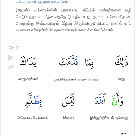
டாக்டர். முஹம்மது ஜான் தமிழாக்கம்
(அவன்) அல்லாஹ்வின் பாதையை விட்டும் மனிதர்களை வழி
கெடுப்பதற்காக ஆணவத்தோடு (இவ்வாறு தர்க்கம்) செய்கிறான்;
அவனுக்கு இவ்வுலகிலும் இழிவு இருக்கிறது; கியாம நாளில் நாம்
அவனை எரிநரகின் வேதனையையும் சுவைக்க செய்வோம்.
22
:
10
உனது கரங்கள்
அது
முற்படுத்தியதன் காரணமாகவும்
அநியாயம் செய்பவன்
இல்லை
இன்னும்நிச்சயம் அல்லாஹ்