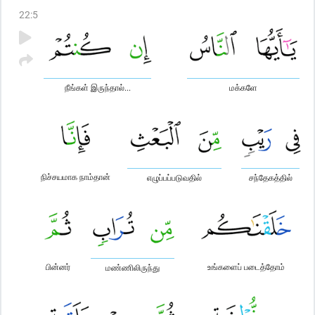
22
:
5
நீங்கள் இருந்தால்...
மக்களே
நிச்சயமாக நாம்தான்
எழுப்பப்படுவதில்
சந்தேகத்தில்
பின்னர்
உங்களைப் படைத்தோம்
மண்ணிலிருந்து