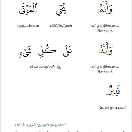
செய்வோமானால் அது பசுமையாகி, வளர்ந்து, அழகான (ஜோடி
ஜோடியாகப்) பல்வகைப் புற்பூண்டுகளை முளைப்பிக்கிறது.
இறந்தவர்களை
உயிர்ப்பிக்கிறான்
இன்னும் நிச்சயமாக
அவன்தான்
இன்னும் நிச்சயமாக
எல்லா பொருட்கள் மீது
அவன்தான்
பேராற்றலுடையவன்
டாக்டர். முஹம்மது ஜான் தமிழாக்கம்