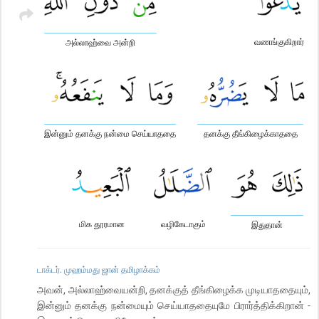
வணங்குகிறார்
அல்லாஹ்வை அன்றி
இன்னும் தனக்கு நன்மை செய்யாததை
தனக்கு தீங்கிழைக்காததை
மிக தூரமான
வழிகேடாகும்
இதுதான்
டாக்டர். முஹம்மது ஜான் தமிழாக்கம்
அவன், அல்லாஹ்வையன்றி, தனக்குத் தீங்கிழைக்க முடியாததையும்,
இன்னும் தனக்கு நன்மையும் செய்யாததையுமே பிரார்த்திக்கிறான் -