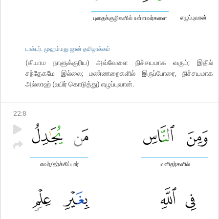
எழுப்புவான்
புதைக்குழிகளில் உள்ளவர்களை
டாக்டர். முஹம்மது ஜான் தமிழாக்கம்
(கியாம நாளுக்குரிய) அவ்வேளை நிச்சயமாக வரும்; இதில்
சந்தேகமே இல்லை; மண்ணறைகளில் இருப்போரை, நிச்சயமாக
அல்லாஹ் (உயிர் கொடுத்து) எழுப்புவான்.
22
:
8
எவர்/தர்க்கிப்பார்
மனிதர்களில்