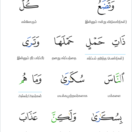
எல்லோரும்
இன்னும் ஈன்று விடுவார்(கள்)
இன்னும் நீர் பார்ப்பீர்
தனது கர்ப்பத்தை
கர்ப்பம் தரித்த பெண்(கள்)
மயக்கமுற்றவர்களாக
மக்களை
அல்லர்/அவர்கள்