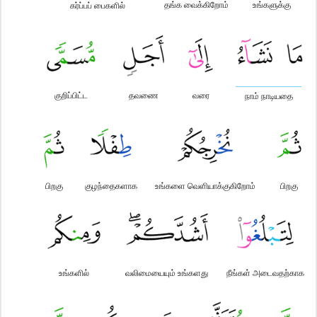
தங்க வைக்கிறோம்
உங்களுக்கு
கர்ப்பப் பைகளில்
குறிப்பிட்ட
தவணை
வரை
நாம் நாடியதை
பிறகு
குழந்தைகளாக
உங்களை வெளியாக்குகிறோம்
பிறகு
உங்களில்
வலிமையையும் உங்களது
நீங்கள் அடைவதற்காக