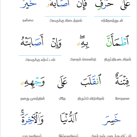
நன்மை
அவருக்கு கிடைத்தால்
சந்தேகத்துடன்
அதைக் கொண்டு
திருப்தியடைகிறார்
அவருக்கு ஏற்பட்டால்
தனது முகத்தின்
மீதே
திரும்பி விடுகிறார்
சோதனை
மறு உலகிலும்
இவ்வுலகிலும்
அவர் நஷ்டமடைந்து விட்டார்