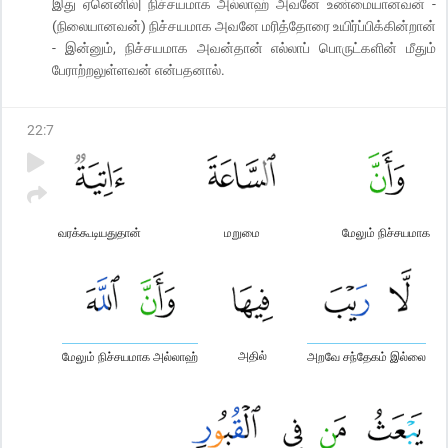
இது ஏனெனில்| நிச்சயமாக அல்லாஹ் அவனே உண்மையானவன் -
(நிலையானவன்) நிச்சயமாக அவனே மரித்தோரை உயிர்ப்பிக்கின்றான்
- இன்னும், நிச்சயமாக அவன்தான் எல்லாப் பொருட்களின் மீதும்
பேராற்றலுள்ளவன் என்பதனால்.
22
:
7
வரக்கூடியதுதான்
மறுமை
மேலும் நிச்சயமாக
அதில்
மேலும் நிச்சயமாக அல்லாஹ்
அறவே சந்தேகம் இல்லை