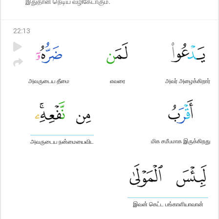
இதுதான் நெடிய வழிகேடாகும்.
22
:
13
அவருடைய தீமை
எவரை
அவர் அழைக்கிறார்
மிக சமீபமாக இருக்கிறது
அவருடைய நன்மையைவிட
இவன் கெட்ட பங்காளியாவான்