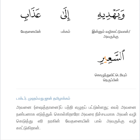
வேதனையின்
பக்கம்
இன்னும் வழிகாட்டுவான்/
அவருக்கு
கொழுந்துவிட்டெரியும்
நெருப்பின்
டாக்டர். முஹம்மது ஜான் தமிழாக்கம்
அவனை (ஷைத்தானை)ப் பற்றி எழுதப் பட்டுள்ளது; எவர் அவனை
நண்பனாக எடுத்துக் கொள்கிறாரோ அவரை நிச்சயமாக அவன் வழி
கெடுத்து எரி நரகின் வேதனையின் பால் அவருக்கு வழி
காட்டுகிறான்.