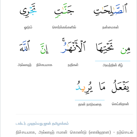
ஓடும்
சொர்க்கங்களில்
நன்மைகள்
அல்லாஹ்
நிச்சயமாக
நதிகள்
அவற்றின் கீழ்
செய்கிறான்
தான் நாடுவதை
டாக்டர். முஹம்மது ஜான் தமிழாக்கம்
நிச்சயமாக, அல்லாஹ் ஈமான் கொண்டு (ஸாலிஹான) - நற்செயல்