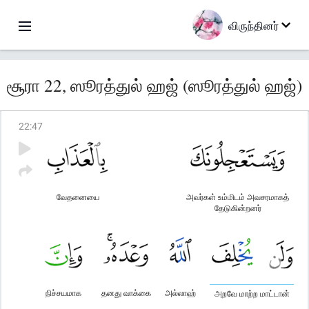
விருந்தினர்
சூரா 22, ஸூரத்துல் ஹஜ் (ஸூரத்துல் ஹஜ்)
22
:
47
வேதனையை
அவர்கள் உம்மிடம் அவசரமாகத்
தேடுகின்றனர்
நிச்சயமாக
தனது வாக்கை
அல்லாஹ்
அறவே மாற்ற மாட்டான்