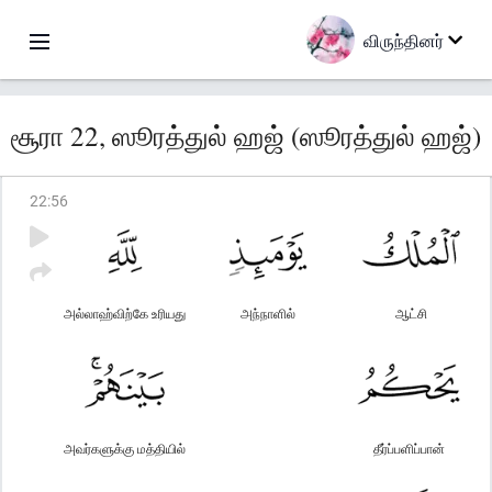
விருந்தினர்
சூரா 22, ஸூரத்துல் ஹஜ் (ஸூரத்துல் ஹஜ்)
22
:
56
அல்லாஹ்விற்கே உரியது
அந்நாளில்
ஆட்சி
அவர்களுக்கு மத்தியில்
தீர்ப்பளிப்பான்