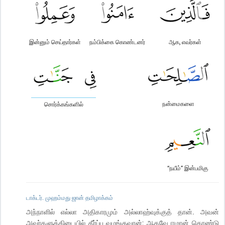
இன்னும் செய்தார்கள்
நம்பிக்கை கொண்டனர்
ஆக, எவர்கள்
நன்மைகளை
சொர்க்கங்களில்
“நயீம்” இன்பமிகு
டாக்டர். முஹம்மது ஜான் தமிழாக்கம்
அந்நாளில் எல்லா அதிகாரமும் அல்லாஹ்வுக்குத் தான். அவன்
அவர்களுக்கிடையில் தீர்ப்பு வழங்குவான்; ஆகவே ஈமான் கொண்டு