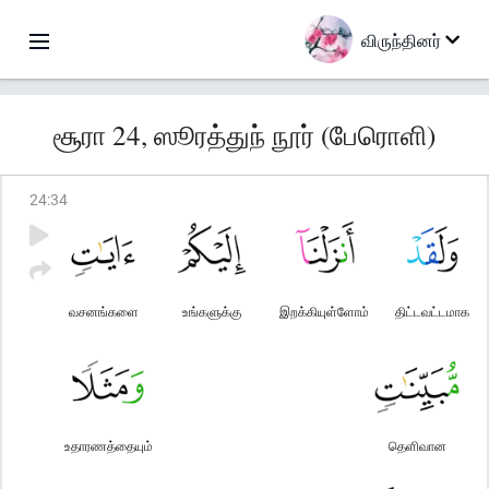
விருந்தினர்
சூரா 24, ஸூரத்துந் நூர் (பேரொளி)
24
:
34
வசனங்களை
உங்களுக்கு
இறக்கியுள்ளோம்
திட்டவட்டமாக
உதாரணத்தையும்
தெளிவான