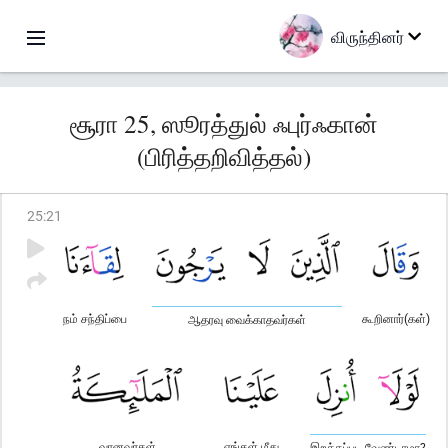
விருந்தினர்
சூரா 25, ஸூரத்துல் ஃபுர்ஃகான்
(பிரித்தறிவித்தல்)
25
:
21
நம் சந்திப்பை
கூறினார்(கள்)
ஆதரவு வைக்காதவர்கள்
வானவர்கள்
எங்கள் மீது
இறக்கப்பட வேண்டாமா?