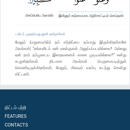
மிகப்பெரிய அளவில்
இன்னும் கடுமையாக அழிச்சாட்டியம் செய்தனர்
டாக்டர். முஹம்மது ஜான் தமிழாக்கம்
மேலும் (மறுமையில்) நம் சந்திப்பை நம்பாது இருக்கிறார்களே
அவர்கள்| “எங்களிடம் ஏன் மலக்குகள் அனுப்பப்படவில்லை? அல்லது
ஏன் நாம் நம்முடைய இறைவனைக் காண முடியவில்லை?” என்று
கூறுகிறார்கள். திடமாக அவர்கள் பெருமையடித்துக்
கொண்டிருக்கிறார்கள்; மேலும், மிகவும் வரம்பு கடந்து சென்று
விட்டனர்.
திட்டம் பற்றி
FEATURES
CONTACTS