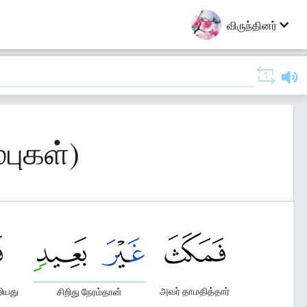
விருந்தினர்
்புகள்)
ியது
அவர் தாமதித்தார்
சிறிது நேரம்தான்