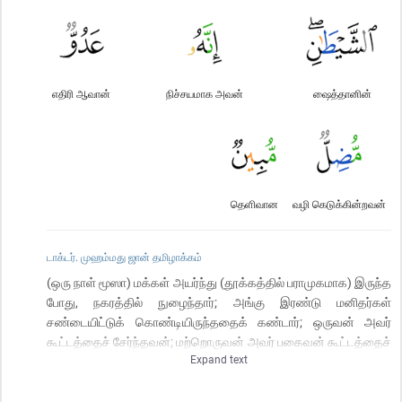
எதிரி ஆவான்
நிச்சயமாக அவன்
ஷைத்தானின்
தெளிவான
வழி கெடுக்கின்றவன்
டாக்டர். முஹம்மது ஜான் தமிழாக்கம்
(ஒரு நாள் மூஸா) மக்கள் அயர்ந்து (தூக்கத்தில் பராமுகமாக) இருந்த
போது, நகரத்தில் நுழைந்தார்; அங்கு இரண்டு மனிதர்கள்
சண்டையிட்டுக் கொண்டியிருந்ததைக் கண்டார்; ஒருவன் அவர்
கூட்டத்தைச் சேர்ந்தவன்; மற்றொருவன் அவர் பகைவன் கூட்டத்தைச்
Expand text
சேர்ந்தவன்; பகைவனுக்கெதிராக உதவி செய்யுமாறு அவர்
கூட்டத்தான் கோரினான் - மூஸா அ(ப் பகை)வனை ஒரு குத்துக்
குத்தினார்; அவனை முடித்தார்; (இதைக் கண்ட மூஸா)| “இது