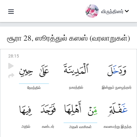
விருந்தினர்
சூரா 28, ஸூரத்துல் கஸஸ் (வரலாறுகள்)
28
:
15
நகரத்தில்
இன்னும் நுழைந்தார்
நேரத்தில்
அதில்
கண்டார்
கவனமற்று இருந்த
அதன் வாசிகள்