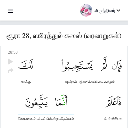
விருந்தினர்
சூரா 28, ஸூரத்துல் கஸஸ் (வரலாறுகள்)
28
:
50
உமக்கு
அவர்கள் பதிலளிக்கவில்லை என்றால்
நீர் அறிவீராக!
நிச்சயமாக அவர்கள் பின்பற்றுவதெல்லாம்