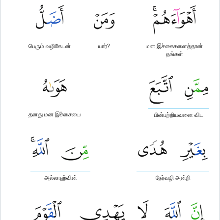
பெரும் வழிகேடன்
யார்?
மன இச்சைகளைத்தான்
தங்கள்
தனது மன இச்சையை
பின்பற்றியவனை விட
அல்லாஹ்வின்
நேர்வழி அன்றி