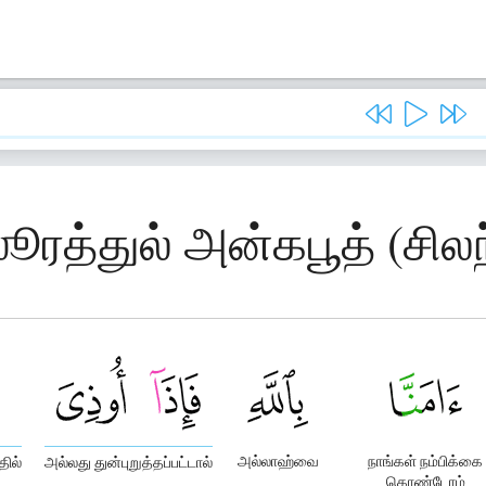
ூரத்துல் அன்கபூத் (சிலந்த
அல்லாஹ்வை
நாங்கள் நம்பிக்கை
ில்
அல்லது துன்புறுத்தப்பட்டால்
கொண்டோம்