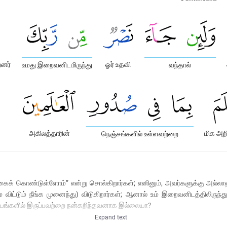
றனர்
ஓர் உதவி
உமது இறைவனிடமிருந்து
வந்தால்
அகிலத்தாரின்
மிக அற
நெஞ்சங்களில் உள்ளவற்றை
பிக்கைக் கொண்டுள்ளோம்” என்று சொல்கிறார்கள்; எனினும், அவர்களுக்கு அல்லா
்டும் நீங்க முனைந்து) விடுகிறார்கள்; ஆனால் உம் இறைவனிடத்திலிருந்த
இதயங்களில் இருப்பவற்றை நன்கறிந்தவனாக இல்லையா?
Expand text