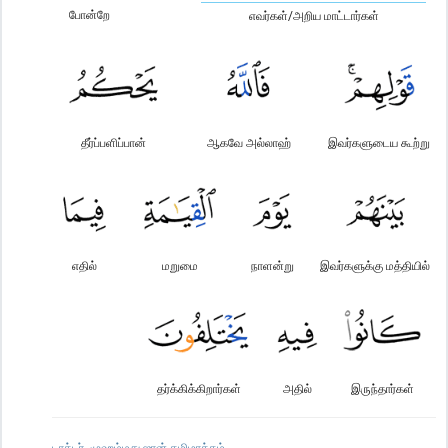
போன்றே
எவர்கள்/அறிய மாட்டார்கள்
தீர்ப்பளிப்பான்
ஆகவே அல்லாஹ்
இவர்களுடைய கூற்று
எதில்
மறுமை
நாளன்று
இவர்களுக்கு மத்தியில்
தர்க்கிக்கிறார்கள்
அதில்
இருந்தார்கள்
டாக்டர். முஹம்மது ஜான் தமிழாக்கம்