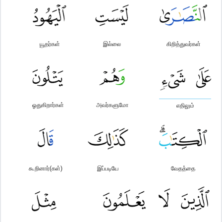
யூதர்கள்
இல்லை
கிறித்துவர்கள்
ஓதுகிறார்கள்
அவர்களுமோ
எதிலும்
கூறினார்(கள்)
இப்படியே
வேதத்தை