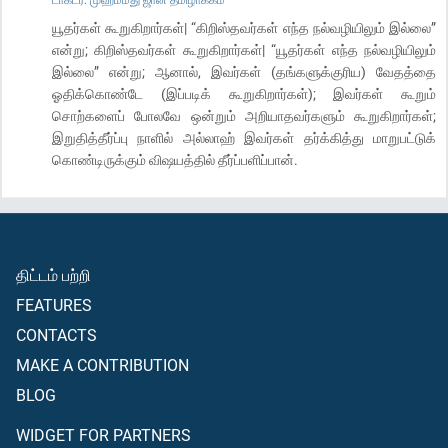
யூதர்கள் கூறுகிறார்கள்| “கிறிஸ்தவர்கள் எந்த நல்வழியிலும் இல்லை”
என்று; கிறிஸ்தவர்கள் கூறுகிறார்கள்| “யூதர்கள் எந்த நல்வழியிலும்
இல்லை” என்று; ஆனால், இவர்கள் (தங்களுக்குரிய) வேதத்தை
ஓதிக்கொண்டே (இப்படிக் கூறுகிறார்கள்); இவர்கள் கூறும்
சொற்களைப் போலவே ஒன்றும் அறியாதவர்களும் கூறுகிறார்கள்;
இறுதித்தீர்ப்பு நாளில் அல்லாஹ் இவர்கள் தர்க்கித்து மாறுபட்டுக்
கொண்டிருக்கும் விஷயத்தில் தீர்ப்பளிப்பான்.
திட்டம் பற்றி
FEATURES
CONTACTS
MAKE A CONTRIBUTION
BLOG
WIDGET FOR PARTNERS