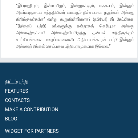
“இப்ராஹீமும், இஸ்மாயீலும், இஸ்ஹாக்கும், யஃகூபும், இன்னும்
அவர்களுடைய சந்ததியினர் யாவரும் நிச்சயமாக யூதர்கள் அல்லது
கிறிஸ்தவர்களே” என்று கூறுகின்றீர்களா? (நபியே!) நீர் கேட்பீராக|
“(இதைப் பற்றி) உங்களுக்கு நன்றாகத் தெரியுமா அல்லது
அல்லாஹ்வுக்கா? அல்லாஹ்விடமிருந்து தன்பால் வந்திருக்கும்
சாட்சியங்களை மறைப்பவனைவிட அநியாயக்காரன் யார்? இன்னும்
அல்லாஹ் நீங்கள் செய்பவை பற்றி பராமுகமாக இல்லை.”
திட்டம் பற்றி
FEATURES
CONTACTS
MAKE A CONTRIBUTION
BLOG
WIDGET FOR PARTNERS