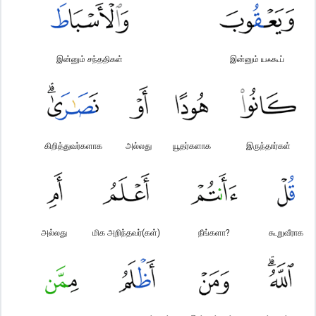
இன்னும் சந்ததிகள்
இன்னும் யஃகூப்
கிறித்துவர்களாக
அல்லது
யூதர்களாக
இருந்தார்கள்
அல்லது
மிக அறிந்தவர்(கள்)
நீங்களா?
கூறுவீராக