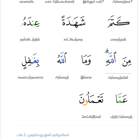
எவரைவிட
மகா அநியாயக்காரர்
இன்னும் யார்?
அல்லாஹ்வா?
தன்னிடத்தில்
சாட்சியத்தை
மறைத்தார்
கவனமற்றவனாக
அல்லாஹ்
இல்லை
அல்லாஹ்வின்
செய்கிறீர்கள்
பற்றி/அல்லாஹ்
டாக்டர். முஹம்மது ஜான் தமிழாக்கம்