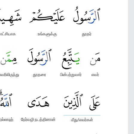
ாட்சியாக
உங்களுக்கு
தூதர்
எவரிலிருந்து
தூதரை
பின்பற்றுவார்
எவர்
ல்லாஹ்
நேர்வழி நடத்தினான்
மீது/எவர்கள்