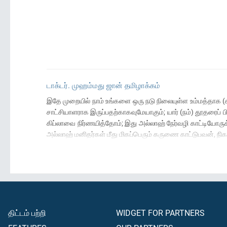
டாக்டர். முஹம்மது ஜான் தமிழாக்கம்
இதே முறையில் நாம் உங்களை ஒரு நடு நிலையுள்ள உம்மத்தாக (சம
சாட்சியாளராக இருப்பதற்காகவுமேயாகும்; யார் (நம்) தூதரைப் பின
கிப்லாவை நிர்ணயித்தோம்; இது அல்லாஹ் நேர்வழி காட்டியோரு
அல்லாஹ் மனிதர்கள் மீது மிகப்பெரும் கருணை காட்டுபவன், நி
திட்டம் பற்றி
WIDGET FOR PARTNERS