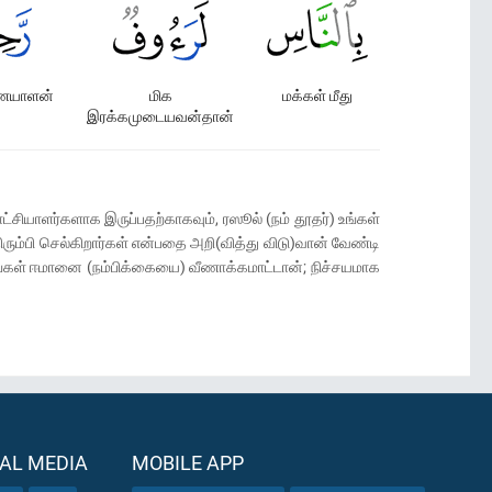
ையாளன்
மிக
மக்கள் மீது
இரக்கமுடையவன்தான்
்சியாளர்களாக இருப்பதற்காகவும், ரஸூல் (நம் தூதர்) உங்கள்
்திரும்பி செல்கிறார்கள் என்பதை அறி(வித்து விடு)வான் வேண்டி
உங்கள் ஈமானை (நம்பிக்கையை) வீணாக்கமாட்டான்; நிச்சயமாக
AL MEDIA
MOBILE APP