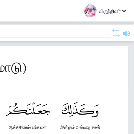
விருந்தினர்
மாடு)
ஆக்கினோம்/உங்களை
இன்னும் அவ்வாறுதான்