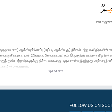
மகா கருண
ுதாயமாக) ஆக்கியுள்ளோம்; (அப்படி ஆக்கியது) நீங்கள் மற்ற மனிதர்களின் சாட
்பற்றுகிறார்கள் யார் (அவரைப் பின்பற்றாமல்) தம் இரு குதிங் கால்கள் மீது பின
க்குத் தவிர மற்றவர்களுக்கு நிச்சயமாக ஒரு பளுவாகவே இருந்தது; அல்லாஹ் 
கரற்ற அன்புடையவன்.
Expand text
FOLLOW US ON SOCI