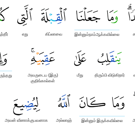
ந்தீர்
எது
கிப்லாவை
ச
இன்னும்நாம்ஆக்கவில்லை
அவருடைய (இரு)
மீது
திரும்பி விடுகிறார்
ருந்தது
குதிங்கால்கள்
அவன் வீணாக்குபவனாக
அல்லாஹ்
அ
இன்னும் இருக்கவில்லை