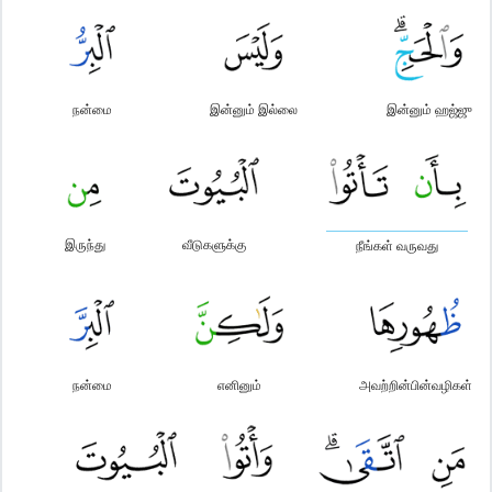
நன்மை
இன்னும் இல்லை
இன்னும் ஹஜ்ஜு
இருந்து
வீடுகளுக்கு
நீங்கள் வருவது
நன்மை
எனினும்
அவற்றின்பின்வழிகள்