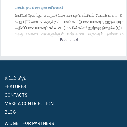
டாக்டர். முஹம்மது ஜான் தமிழாக்கம்
(நபியே! தேய்ந்து, வளரும்) பிறைகள் பற்றி உம்மிடம் கேட்கிறார்கள்; நீர்
கூறும்| “அவை மக்களுக்குக் காலம் காட்டுபவையாகவும், ஹஜ்ஜையும்
அறிவிப்பவையாகவும் உள்ளன. (முஃமின்களே! ஹஜ்ஜை நிறைவேற்றிய
பிறகு உங்கள்) வீடுகளுக்குள் மேற்புறமாக வருவதில் புண்ணியம்
Expand text
(எதுவும் வந்து விடுவது) இல்லை; ஆனால் இறைவனுக்கு அஞ்சி
நற்செயல் புரிவோரே புண்ணியமுடையோராவர்; எனவே வீடுகளுக்குள்
(முறையான)வாசல்கள் வழியாகவே செல்லுங்கள்; நீங்கள்
வெற்றியடையும் பொருட்டு அல்லாஹ்வை, அஞ்சி நடந்து
கொள்ளுங்கள்.
திட்டம் பற்றி
FEATURES
CONTACTS
MAKE A CONTRIBUTION
BLOG
WIDGET FOR PARTNERS