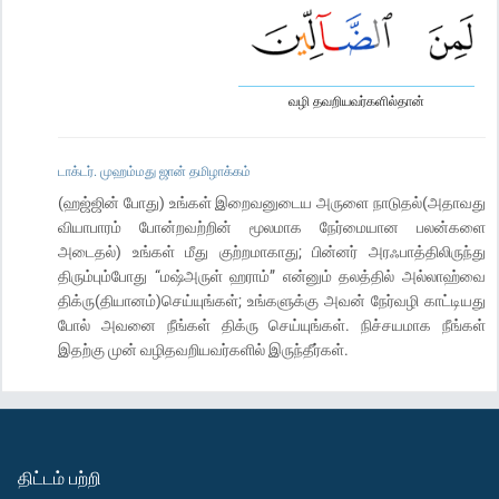
வழி தவறியவர்களில்தான்
டாக்டர். முஹம்மது ஜான் தமிழாக்கம்
(ஹஜ்ஜின் போது) உங்கள் இறைவனுடைய அருளை நாடுதல்(அதாவது
வியாபாரம் போன்றவற்றின் மூலமாக நேர்மையான பலன்களை
அடைதல்) உங்கள் மீது குற்றமாகாது; பின்னர் அரஃபாத்திலிருந்து
திரும்பும்போது “மஷ்அருள் ஹராம்” என்னும் தலத்தில் அல்லாஹ்வை
திக்ரு(தியானம்)செய்யுங்கள்; உங்களுக்கு அவன் நேர்வழி காட்டியது
போல் அவனை நீங்கள் திக்ரு செய்யுங்கள். நிச்சயமாக நீங்கள்
இதற்கு முன் வழிதவறியவர்களில் இருந்தீர்கள்.
திட்டம் பற்றி