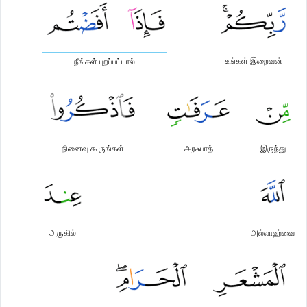
உங்கள் இறைவன்
நீங்கள் புறப்பட்டால்
நினைவு கூருங்கள்
அரஃபாத்
இருந்து
அருகில்
அல்லாஹ்வை