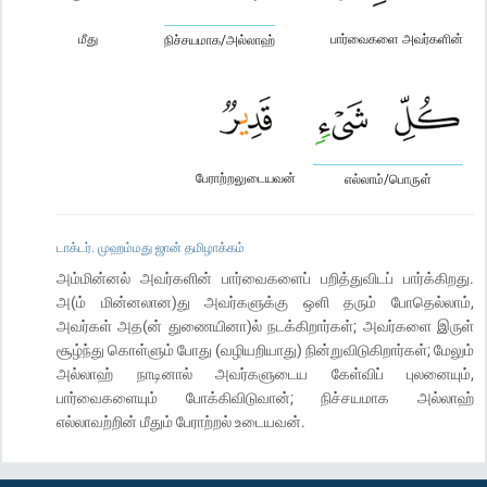
மீது
பார்வைகளை அவர்களின்
நிச்சயமாக/அல்லாஹ்
பேராற்றலுடையவன்
எல்லாம்/பொருள்
டாக்டர். முஹம்மது ஜான் தமிழாக்கம்
அம்மின்னல் அவர்களின் பார்வைகளைப் பறித்துவிடப் பார்க்கிறது.
அ(ம் மின்னலான)து அவர்களுக்கு ஒளி தரும் போதெல்லாம்,
அவர்கள் அத(ன் துணையினா)ல் நடக்கிறார்கள்; அவர்களை இருள்
சூழ்ந்து கொள்ளும் போது (வழியறியாது) நின்றுவிடுகிறார்கள்; மேலும்
அல்லாஹ் நாடினால் அவர்களுடைய கேள்விப் புலனையும்,
பார்வைகளையும் போக்கிவிடுவான்; நிச்சயமாக அல்லாஹ்
எல்லாவற்றின் மீதும் பேராற்றல் உடையவன்.