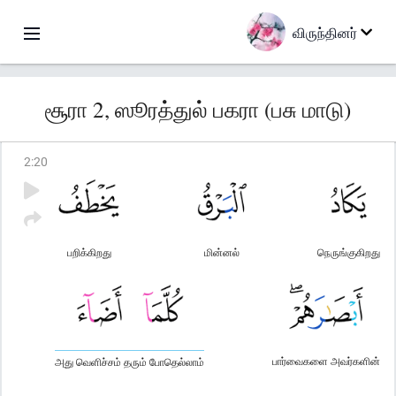
விருந்தினர்
சூரா 2, ஸூரத்துல் பகரா (பசு மாடு)
2
:
20
பறிக்கிறது
மின்னல்
நெருங்குகிறது
பார்வைகளை அவர்களின்
அது வெளிச்சம் தரும் போதெல்லாம்