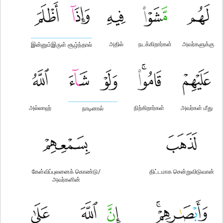
அதில்
நடக்கிறார்கள்
அவர்களுக்கு
இன்னும்இருள் சூழ்ந்தால்
அல்லாஹ்
நிற்கிறார்கள்
அவர்கள் மீது
நாடினால்
கேள்விப்புலனைக் கொண்டு/
திட்டமாக சென்றுவிடுவான்
அவர்களின்