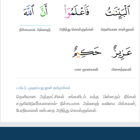
அறிந்து கொள்ளுங்கள்
தெளிவான சான்றுகள்
நிச்சயமாக அல்லாஹ்
மகா ஞானவான்
மிகைத்தவன்
டாக்டர். முஹம்மது ஜான் தமிழாக்கம்
தெளிவான அத்தாட்சிகள் உங்களிடம் வந்த பின்னரும் நீங்கள்
சருகிவிடுவீர்களானால்- நிச்சயமாக அல்லாஹ் வலிமை மிக்கவன்;
பேரறிவாளன் என்பதை அறிந்து கொள்ளுங்கள்.