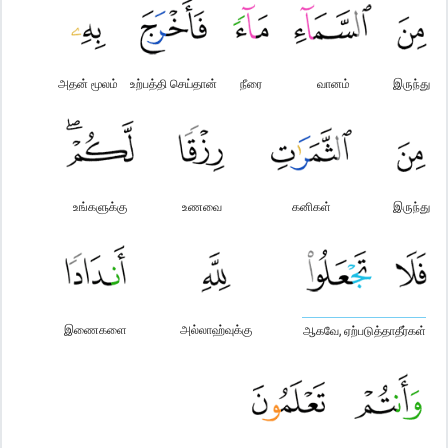
அதன் மூலம்
உற்பத்தி செய்தான்
நீரை
வானம்
இருந்து
உங்களுக்கு
உணவை
கனிகள்
இருந்து
இணைகளை
அல்லாஹ்வுக்கு
ஆகவே, ஏற்படுத்தாதீர்கள்