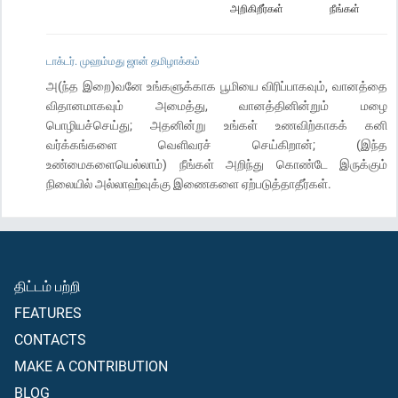
அறிகிறீர்கள்
நீங்கள்
டாக்டர். முஹம்மது ஜான் தமிழாக்கம்
அ(ந்த இறை)வனே உங்களுக்காக பூமியை விரிப்பாகவும், வானத்தை
விதானமாகவும் அமைத்து, வானத்தினின்றும் மழை
பொழியச்செய்து; அதனின்று உங்கள் உணவிற்காகக் கனி
வர்க்கங்களை வெளிவரச் செய்கிறான்; (இந்த
உண்மைகளையெல்லாம்) நீங்கள் அறிந்து கொண்டே இருக்கும்
நிலையில் அல்லாஹ்வுக்கு இணைகளை ஏற்படுத்தாதீர்கள்.
திட்டம் பற்றி
FEATURES
CONTACTS
MAKE A CONTRIBUTION
BLOG