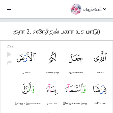
விருந்தினர்
சூரா 2, ஸூரத்துல் பகரா (பசு மாடு)
2
:
22
பூமியை
உங்களுக்கு
ஆக்கினான்
எவன்
இன்னும் இறக்கினான்
முகடாக
இன்னும் வானத்தை
விரிப்பாக