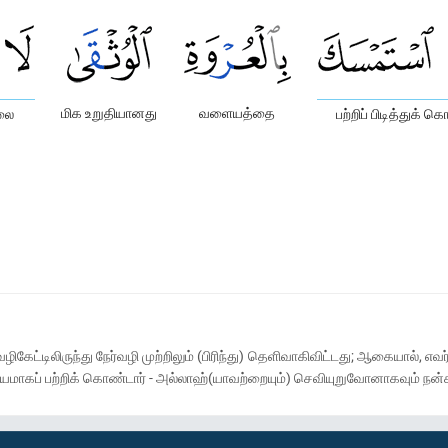
மிக உறுதியானது
வளையத்தை
்லை
பற்றிப் பிடித்துக் க
ிகேட்டிலிருந்து நேர்வழி முற்றிலும் (பிரிந்து) தெளிவாகிவிட்டது; ஆகையால், எவ
யமாகப் பற்றிக் கொண்டார் - அல்லாஹ்(யாவற்றையும்) செவியுறுவோனாகவும் நன