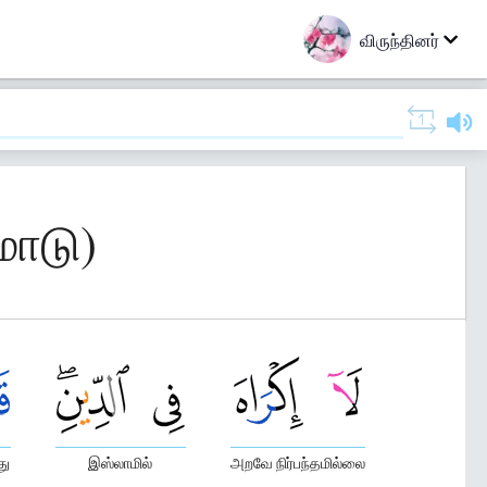
விருந்தினர்
மாடு)
து
இஸ்லாமில்
அறவே நிர்பந்தமில்லை