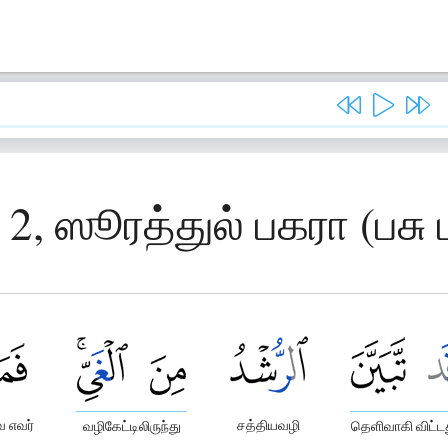
 2, ஸூரத்துல் பகரா (பசு 
 எவர்
சத்தியவழி
வழிகேட்டிலிருந்து
தெளிவாகி விட்ட